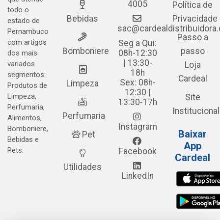
4005
Política de
todo o
Bebidas
Privacidade
estado de
sac@cardealdistribuidora
Pernambuco
Passo a
com artigos
Seg a Qui:
Bomboniere
passo
08h-12:30
dos mais
| 13:30-
variados
Loja
18h
segmentos:
Cardeal
Sex: 08h-
Limpeza
Produtos de
12:30 |
Limpeza,
Site
13:30-17h
Perfumaria,
Institucional
Perfumaria
Alimentos,
Instagram
Bomboniere,
Baixar
Pet
Bebidas e
App
Pets.
Facebook
Cardeal
Utilidades
LinkedIn