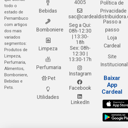
4005
Política de
todo o
Bebidas
Privacidade
estado de
sac@cardealdistribuidora
Pernambuco
Passo a
com artigos
Seg a Qui:
Bomboniere
passo
08h-12:30
dos mais
| 13:30-
variados
Loja
18h
segmentos:
Cardeal
Sex: 08h-
Limpeza
Produtos de
12:30 |
Limpeza,
Site
13:30-17h
Perfumaria,
Institucional
Perfumaria
Alimentos,
Instagram
Bomboniere,
Baixar
Pet
Bebidas e
App
Pets.
Facebook
Cardeal
Utilidades
LinkedIn