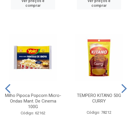
ver preços e
ver preços e
comprar
comprar
Milho Pipoca Popcorn Micro-
TEMPERO KITANO 50G
Ondas Mant. De Cinema
CURRY
100G
Código: 78212
Código: 62162