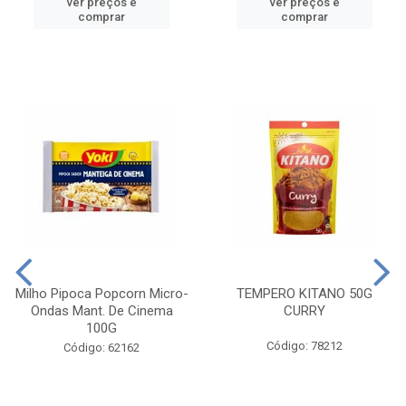
ver preços e
ver preços e
comprar
comprar
Milho Pipoca Popcorn Micro-
TEMPERO KITANO 50G
Ondas Mant. De Cinema
CURRY
100G
Código: 78212
Código: 62162