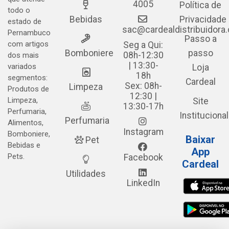
4005
Política de
todo o
Bebidas
Privacidade
estado de
sac@cardealdistribuidora
Pernambuco
Passo a
com artigos
Seg a Qui:
Bomboniere
passo
08h-12:30
dos mais
| 13:30-
variados
Loja
18h
segmentos:
Cardeal
Sex: 08h-
Limpeza
Produtos de
12:30 |
Limpeza,
Site
13:30-17h
Perfumaria,
Institucional
Perfumaria
Alimentos,
Instagram
Bomboniere,
Baixar
Pet
Bebidas e
App
Pets.
Facebook
Cardeal
Utilidades
LinkedIn