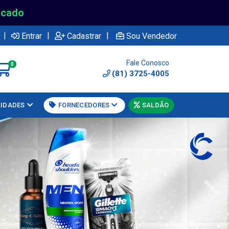
rcado
|
|
|
Entrar
Cadastrar
Sou Vendedor
Fale Conosco
0
(81) 3725-4005
LIDADES
FORNECEDORES
SALDÃO