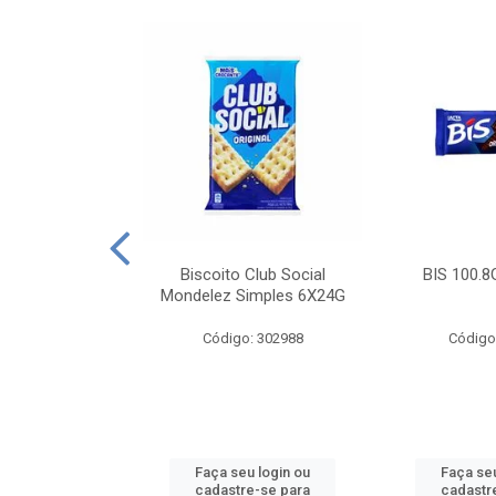
e Royal Simples
Biscoito Club Social
BIS 100.8
00G
Mondelez Simples 6X24G
: 190217
Código: 302988
Código
u login ou
Faça seu login ou
Faça seu
e-se para
cadastre-se para
cadastr