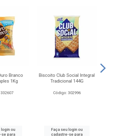
Ouro Branco
Biscoito Club Social Integral
BISCOITO OR
mples 1Kg
Tradicional 144G
MONDELEZ S
 332607
Código: 302996
Código:
 login ou
Faça seu login ou
Faça seu 
-se para
cadastre-se para
cadastre