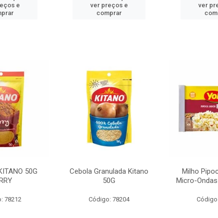
reços e
ver preços e
ver pr
prar
comprar
com
KITANO 50G
Cebola Granulada Kitano
Milho Pipo
RRY
50G
Micro-Ondas
: 78212
Código: 78204
Código