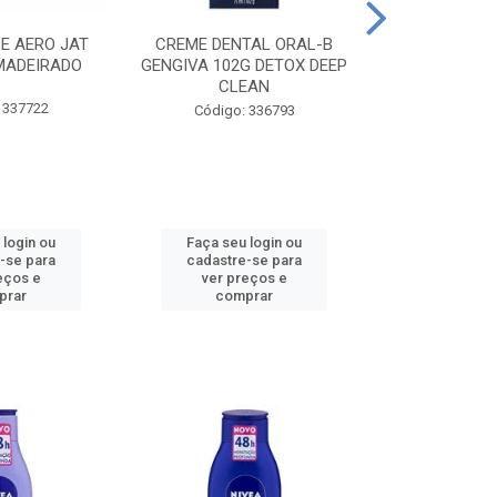
CE AERO JAT
CREME DENTAL ORAL-B
CREME DENT
MADEIRADO
GENGIVA 102G DETOX DEEP
KIDS M
CLEAN
 337722
Código:
Código: 336793
 login ou
Faça seu login ou
Faça seu 
-se para
cadastre-se para
cadastre
eços e
ver preços e
ver pr
prar
comprar
comp