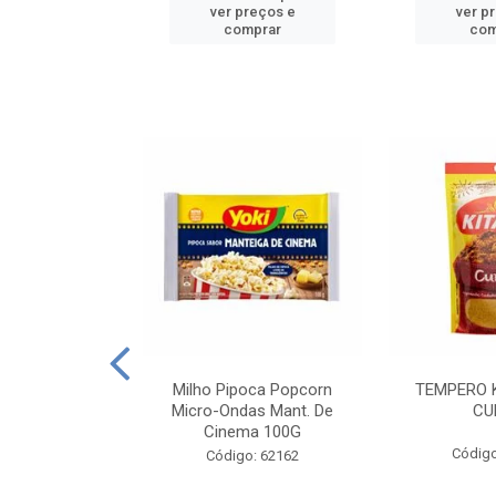
reços e
ver preços e
ver p
mprar
comprar
com
E MANDIOCA
Milho Pipoca Popcorn
TEMPERO 
 TRADICIONAL
Micro-Ondas Mant. De
CU
I 200G
Cinema 100G
Código
: 428198
Código: 62162