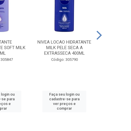
TANTE
NIVEA LOCAO HIDRATANTE
NIVEA LOCAO
E SOFT MILK
MILK PELE SECA A
MILK PEL
0ML
EXTRASSECA 400ML
EXTRASSE
 305847
Código: 305790
Código:
 login ou
Faça seu login ou
Faça seu 
-se para
cadastre-se para
cadastre
eços e
ver preços e
ver pr
prar
comprar
comp