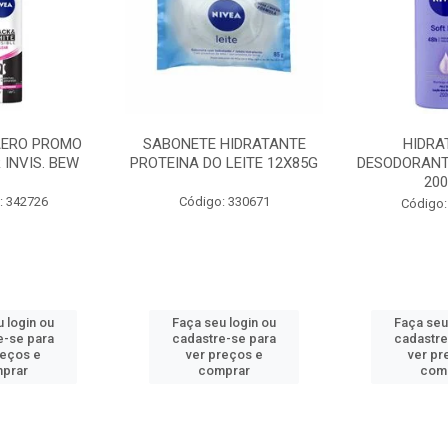
AERO PROMO
SABONETE HIDRATANTE
HIDRA
 INVIS. BEW
PROTEINA DO LEITE 12X85G
DESODORANT
20
: 342726
Código: 330671
Código:
 login ou
Faça seu login ou
Faça seu
e-se para
cadastre-se para
cadastre
reços e
ver preços e
ver pr
prar
comprar
com