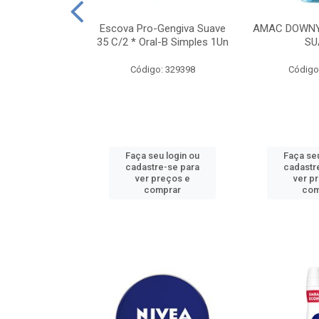
TES ALWAYS
Escova Pro-Gengiva Suave
AMAC DOWNY
AMANHO M, 8
35 C/2 * Oral-B Simples 1Un
SU
DADES
Código: 329398
Código
: 188689
u login ou
Faça seu login ou
Faça seu
e-se para
cadastre-se para
cadastr
reços e
ver preços e
ver p
mprar
comprar
com