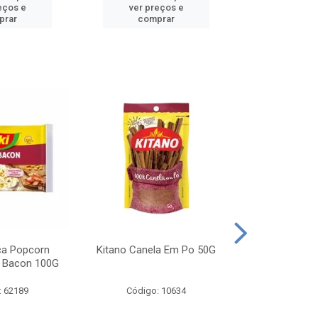
eços e
ver preços e
ver pr
prar
comprar
comp
ca Popcorn
Kitano Canela Em Po 50G
FAROFA DE
 Bacon 100G
BACON YO
: 62189
Código: 10634
Código: