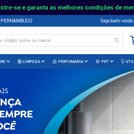
stre-se e garanta as melhores condições de me
E PERNAMBUCO
Seja bem-vindo
ERE
LIMPEZA
PERFUMARIA
PET
UTI