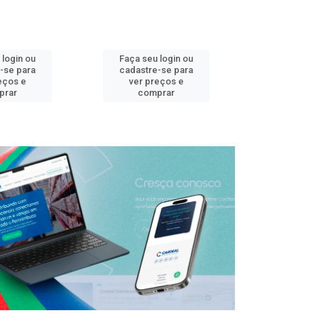
 login ou
Faça seu login ou
Faça seu 
-se para
cadastre-se para
cadastre
eços e
ver preços e
ver pr
prar
comprar
comp