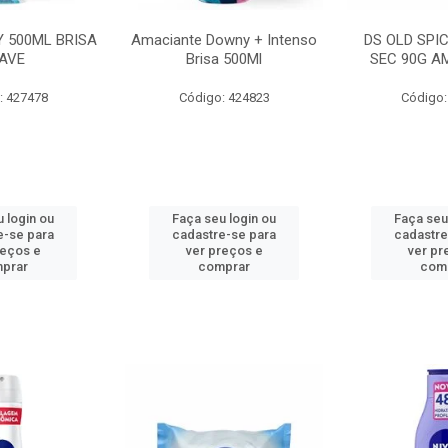
 500ML BRISA
Amaciante Downy + Intenso
DS OLD SPI
AVE
Brisa 500Ml
SEC 90G A
: 427478
Código: 424823
Código:
 login ou
Faça seu login ou
Faça seu
e-se para
cadastre-se para
cadastre
reços e
ver preços e
ver pr
prar
comprar
com