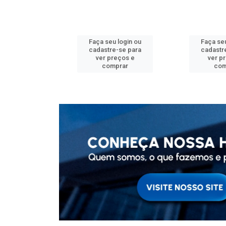
u login ou
Faça seu login ou
Faça seu
e-se para
cadastre-se para
cadastr
reços e
ver preços e
ver p
mprar
comprar
com