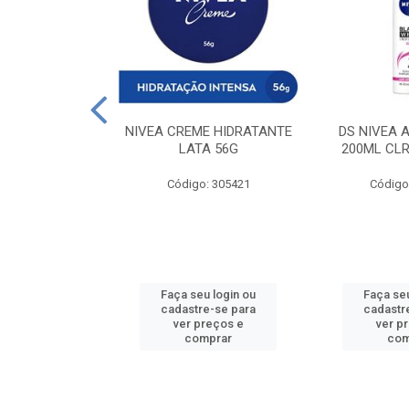
 DESODORANTE
NIVEA CREME HIDRATANTE
DS NIVEA 
H ACTIVE 90ML
LATA 56G
200ML CLR
: 427831
Código: 305421
Código
u login ou
Faça seu login ou
Faça seu
e-se para
cadastre-se para
cadastr
reços e
ver preços e
ver p
mprar
comprar
com