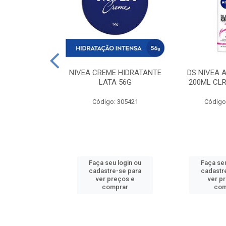
 DESODORANTE
NIVEA CREME HIDRATANTE
DS NIVEA 
H ACTIVE 90ML
LATA 56G
200ML CLR
: 427831
Código: 305421
Código
u login ou
Faça seu login ou
Faça seu
e-se para
cadastre-se para
cadastr
reços e
ver preços e
ver p
mprar
comprar
com