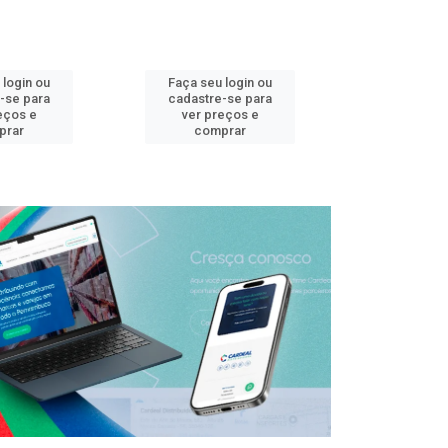
 login ou
Faça seu login ou
Faça seu 
-se para
cadastre-se para
cadastre
eços e
ver preços e
ver pr
prar
comprar
comp