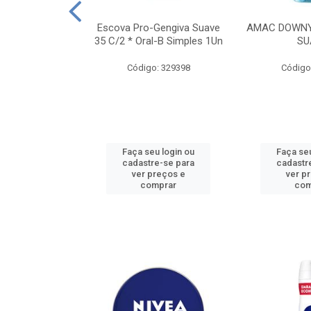
TES ALWAYS
Escova Pro-Gengiva Suave
AMAC DOWNY
AMANHO M, 8
35 C/2 * Oral-B Simples 1Un
SU
DADES
Código: 329398
Código
: 188689
u login ou
Faça seu login ou
Faça seu
e-se para
cadastre-se para
cadastr
reços e
ver preços e
ver p
mprar
comprar
com