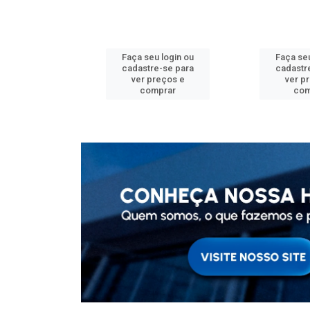
u login ou
Faça seu login ou
Faça seu
e-se para
cadastre-se para
cadastr
reços e
ver preços e
ver p
mprar
comprar
com