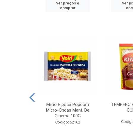
reços e
ver preços e
ver p
mprar
comprar
com
E MANDIOCA
Milho Pipoca Popcorn
TEMPERO 
 TRADICIONAL
Micro-Ondas Mant. De
CU
I 200G
Cinema 100G
Código
: 428198
Código: 62162