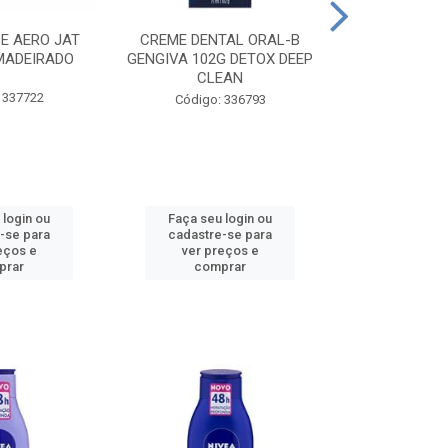
CE AERO JAT
CREME DENTAL ORAL-B
CREME DENT
MADEIRADO
GENGIVA 102G DETOX DEEP
KIDS M
CLEAN
 337722
Código:
Código: 336793
 login ou
Faça seu login ou
Faça seu 
-se para
cadastre-se para
cadastre
eços e
ver preços e
ver pr
prar
comprar
comp