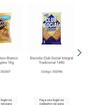
Ouro Branco
Biscoito Club Social Integral
BISCOITO OR
mples 1Kg
Tradicional 144G
MONDELEZ S
 332607
Código: 302996
Código:
 login ou
Faça seu login ou
Faça seu 
-se para
cadastre-se para
cadastre