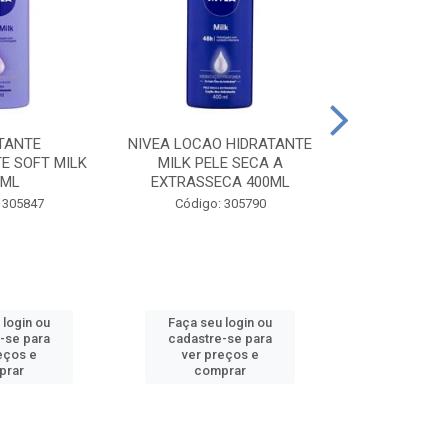
TANTE
NIVEA LOCAO HIDRATANTE
NIVEA LOCAO
E SOFT MILK
MILK PELE SECA A
MILK PEL
0ML
EXTRASSECA 400ML
EXTRASSE
 305847
Código: 305790
Código:
 login ou
Faça seu login ou
Faça seu 
-se para
cadastre-se para
cadastre
eços e
ver preços e
ver pr
prar
comprar
comp