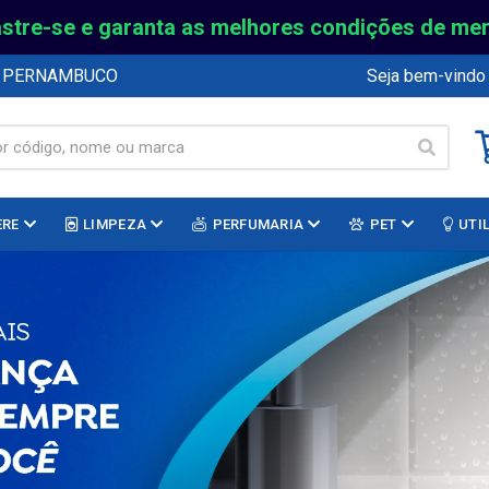
stre-se e garanta as melhores condições de me
E PERNAMBUCO
Seja bem-vindo
ERE
LIMPEZA
PERFUMARIA
PET
UTI