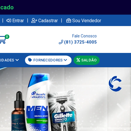
rcado
|
|
|
Entrar
Cadastrar
Sou Vendedor
Fale Conosco
0
(81) 3725-4005
LIDADES
FORNECEDORES
SALDÃO