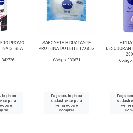
AERO PROMO
SABONETE HIDRATANTE
HIDRA
 INVIS. BEW
PROTEINA DO LEITE 12X85G
DESODORANT
20
: 342726
Código: 330671
Código:
 login ou
Faça seu login ou
Faça seu
e-se para
cadastre-se para
cadastre
reços e
ver preços e
ver pr
prar
comprar
com