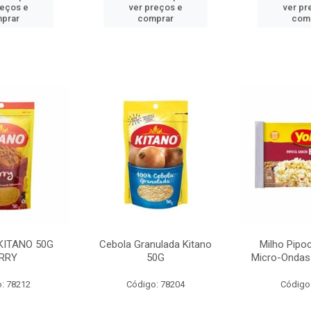
reços e
ver preços e
ver pr
prar
comprar
com
KITANO 50G
Cebola Granulada Kitano
Milho Pipo
RRY
50G
Micro-Ondas
: 78212
Código: 78204
Código