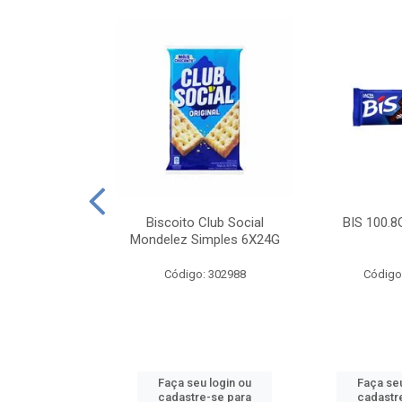
e Royal Simples
Biscoito Club Social
BIS 100.8
00G
Mondelez Simples 6X24G
: 190217
Código: 302988
Código
u login ou
Faça seu login ou
Faça seu
e-se para
cadastre-se para
cadastr