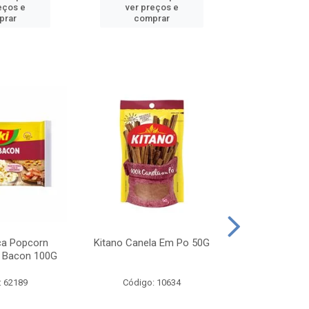
eços e
ver preços e
ver pr
prar
comprar
comp
ca Popcorn
Kitano Canela Em Po 50G
FAROFA DE
 Bacon 100G
BACON YO
: 62189
Código: 10634
Código: