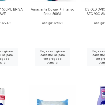
 500ML BRISA
Amaciante Downy + Intenso
DS OLD SPI
AVE
Brisa 500Ml
SEC 90G A
: 427478
Código: 424823
Código:
 login ou
Faça seu login ou
Faça seu
e-se para
cadastre-se para
cadastre
reços e
ver preços e
ver pr
prar
comprar
com