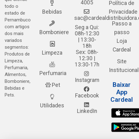
4005
Política de
todo o
Bebidas
Privacidade
estado de
sac@cardealdistribuidora
Pernambuco
Passo a
com artigos
Seg a Qui:
Bomboniere
passo
08h-12:30
dos mais
| 13:30-
variados
Loja
18h
segmentos:
Cardeal
Sex: 08h-
Limpeza
Produtos de
12:30 |
Limpeza,
Site
13:30-17h
Perfumaria,
Institucional
Perfumaria
Alimentos,
Instagram
Bomboniere,
Baixar
Pet
Bebidas e
App
Pets.
Facebook
Cardeal
Utilidades
LinkedIn