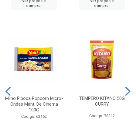
ver preços e
ver preços e
comprar
comprar
Milho Pipoca Popcorn Micro-
TEMPERO KITANO 50G
Ondas Mant. De Cinema
CURRY
100G
Código: 78212
Código: 62162