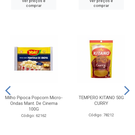
ver preços e
ver preços e
comprar
comprar
Milho Pipoca Popcorn Micro-
TEMPERO KITANO 50G
Ondas Mant. De Cinema
CURRY
100G
Código: 78212
Código: 62162