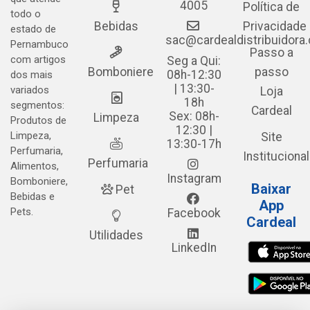
4005
Política de
todo o
Bebidas
Privacidade
estado de
sac@cardealdistribuidora
Pernambuco
Passo a
com artigos
Seg a Qui:
Bomboniere
passo
08h-12:30
dos mais
| 13:30-
variados
Loja
18h
segmentos:
Cardeal
Sex: 08h-
Limpeza
Produtos de
12:30 |
Limpeza,
Site
13:30-17h
Perfumaria,
Institucional
Perfumaria
Alimentos,
Instagram
Bomboniere,
Baixar
Pet
Bebidas e
App
Pets.
Facebook
Cardeal
Utilidades
LinkedIn