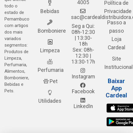
4005
Política de
todo o
Bebidas
Privacidade
estado de
sac@cardealdistribuidora
Pernambuco
Passo a
com artigos
Seg a Qui:
Bomboniere
passo
08h-12:30
dos mais
| 13:30-
variados
Loja
18h
segmentos:
Cardeal
Sex: 08h-
Limpeza
Produtos de
12:30 |
Limpeza,
Site
13:30-17h
Perfumaria,
Institucional
Perfumaria
Alimentos,
Instagram
Bomboniere,
Baixar
Pet
Bebidas e
App
Pets.
Facebook
Cardeal
Utilidades
LinkedIn