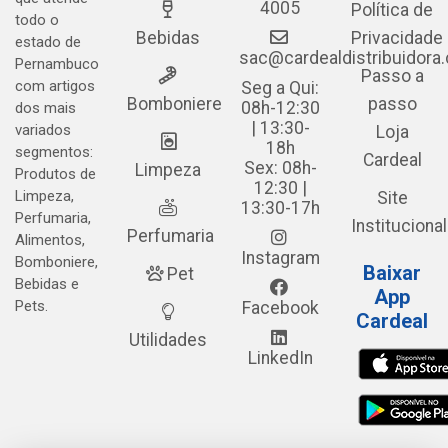
4005
Política de
todo o
Bebidas
Privacidade
estado de
sac@cardealdistribuidora
Pernambuco
Passo a
com artigos
Seg a Qui:
Bomboniere
passo
08h-12:30
dos mais
| 13:30-
variados
Loja
18h
segmentos:
Cardeal
Sex: 08h-
Limpeza
Produtos de
12:30 |
Limpeza,
Site
13:30-17h
Perfumaria,
Institucional
Perfumaria
Alimentos,
Instagram
Bomboniere,
Baixar
Pet
Bebidas e
App
Pets.
Facebook
Cardeal
Utilidades
LinkedIn