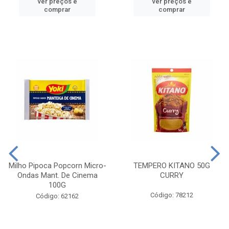
ver preços e
ver preços e
comprar
comprar
Milho Pipoca Popcorn Micro-
TEMPERO KITANO 50G
Ondas Mant. De Cinema
CURRY
100G
Código: 78212
Código: 62162