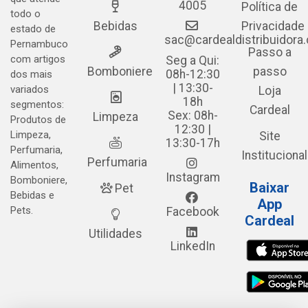
4005
Política de
todo o
Bebidas
Privacidade
estado de
sac@cardealdistribuidora
Pernambuco
Passo a
com artigos
Seg a Qui:
Bomboniere
passo
08h-12:30
dos mais
| 13:30-
variados
Loja
18h
segmentos:
Cardeal
Sex: 08h-
Limpeza
Produtos de
12:30 |
Limpeza,
Site
13:30-17h
Perfumaria,
Institucional
Perfumaria
Alimentos,
Instagram
Bomboniere,
Baixar
Pet
Bebidas e
App
Pets.
Facebook
Cardeal
Utilidades
LinkedIn