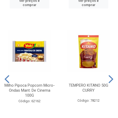
ver preços e
ver preços e
comprar
comprar
Milho Pipoca Popcorn Micro-
TEMPERO KITANO 50G
Ondas Mant. De Cinema
CURRY
100G
Código: 78212
Código: 62162