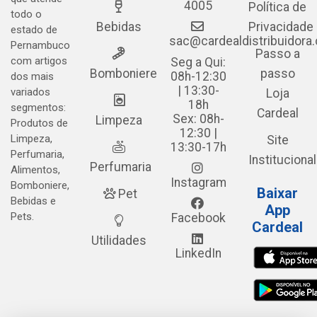
4005
Política de
todo o
Bebidas
Privacidade
estado de
sac@cardealdistribuidora
Pernambuco
Passo a
com artigos
Seg a Qui:
Bomboniere
passo
08h-12:30
dos mais
| 13:30-
variados
Loja
18h
segmentos:
Cardeal
Sex: 08h-
Limpeza
Produtos de
12:30 |
Limpeza,
Site
13:30-17h
Perfumaria,
Institucional
Perfumaria
Alimentos,
Instagram
Bomboniere,
Baixar
Pet
Bebidas e
App
Pets.
Facebook
Cardeal
Utilidades
LinkedIn