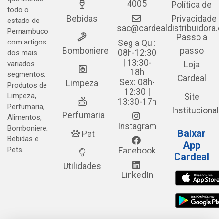
4005
Política de
todo o
Bebidas
Privacidade
estado de
sac@cardealdistribuidora
Pernambuco
Passo a
com artigos
Seg a Qui:
Bomboniere
passo
08h-12:30
dos mais
| 13:30-
variados
Loja
18h
segmentos:
Cardeal
Sex: 08h-
Limpeza
Produtos de
12:30 |
Limpeza,
Site
13:30-17h
Perfumaria,
Institucional
Perfumaria
Alimentos,
Instagram
Bomboniere,
Baixar
Pet
Bebidas e
App
Pets.
Facebook
Cardeal
Utilidades
LinkedIn