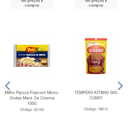
ver preços e
ver preços e
comprar
comprar
Milho Pipoca Popcorn Micro-
TEMPERO KITANO 50G
Ondas Mant. De Cinema
CURRY
100G
Código: 78212
Código: 62162