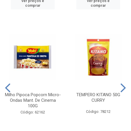
ver preços e
ver preços e
comprar
comprar
Milho Pipoca Popcorn Micro-
TEMPERO KITANO 50G
Ondas Mant. De Cinema
CURRY
100G
Código: 78212
Código: 62162