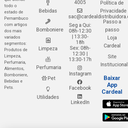
4005
Política de
todo o
Bebidas
Privacidade
estado de
sac@cardealdistribuidora
Pernambuco
Passo a
com artigos
Seg a Qui:
Bomboniere
passo
08h-12:30
dos mais
| 13:30-
variados
Loja
18h
segmentos:
Cardeal
Sex: 08h-
Limpeza
Produtos de
12:30 |
Limpeza,
Site
13:30-17h
Perfumaria,
Institucional
Perfumaria
Alimentos,
Instagram
Bomboniere,
Baixar
Pet
Bebidas e
App
Pets.
Facebook
Cardeal
Utilidades
LinkedIn