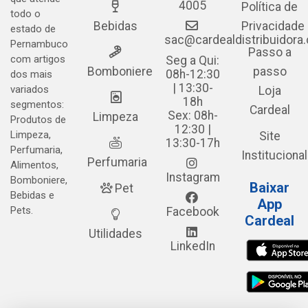
4005
Política de
todo o
Bebidas
Privacidade
estado de
sac@cardealdistribuidora
Pernambuco
Passo a
com artigos
Seg a Qui:
Bomboniere
passo
08h-12:30
dos mais
| 13:30-
variados
Loja
18h
segmentos:
Cardeal
Sex: 08h-
Limpeza
Produtos de
12:30 |
Limpeza,
Site
13:30-17h
Perfumaria,
Institucional
Perfumaria
Alimentos,
Instagram
Bomboniere,
Baixar
Pet
Bebidas e
App
Pets.
Facebook
Cardeal
Utilidades
LinkedIn