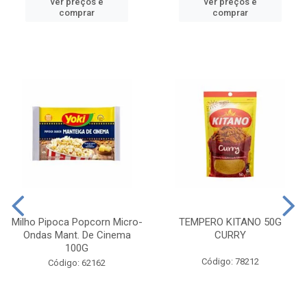
ver preços e
ver preços e
comprar
comprar
Milho Pipoca Popcorn Micro-
TEMPERO KITANO 50G
Ondas Mant. De Cinema
CURRY
100G
Código: 78212
Código: 62162