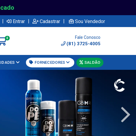
rcado
|
|
|
Entrar
Cadastrar
Sou Vendedor
Fale Conosco
0
(81) 3725-4005
LIDADES
FORNECEDORES
SALDÃO