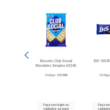
e Royal Simples
Biscoito Club Social
BIS 100.8
00G
Mondelez Simples 6X24G
: 190217
Código: 302988
Código
u login ou
Faça seu login ou
Faça seu
e-se para
cadastre-se para
cadastr