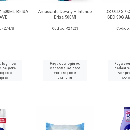
 500ML BRISA
Amaciante Downy + Intenso
DS OLD SPI
AVE
Brisa 500Ml
SEC 90G A
: 427478
Código: 424823
Código:
 login ou
Faça seu login ou
Faça seu
e-se para
cadastre-se para
cadastre
reços e
ver preços e
ver pr
prar
comprar
com