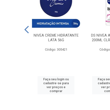
 DESODORANTE
NIVEA CREME HIDRATANTE
DS NIVEA 
H ACTIVE 90ML
LATA 56G
200ML CLR
: 427831
Código: 305421
Código
u login ou
Faça seu login ou
Faça seu
e-se para
cadastre-se para
cadastr
reços e
ver preços e
ver p
mprar
comprar
com