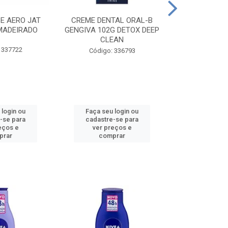
CE AERO JAT
CREME DENTAL ORAL-B
CREME DENT
MADEIRADO
GENGIVA 102G DETOX DEEP
KIDS M
CLEAN
 337722
Código:
Código: 336793
 login ou
Faça seu login ou
Faça seu 
-se para
cadastre-se para
cadastre
eços e
ver preços e
ver pr
prar
comprar
comp