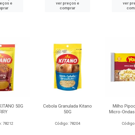
reços e
ver preços e
ver pr
prar
comprar
com
KITANO 50G
Cebola Granulada Kitano
Milho Pipo
RRY
50G
Micro-Ondas
: 78212
Código: 78204
Código