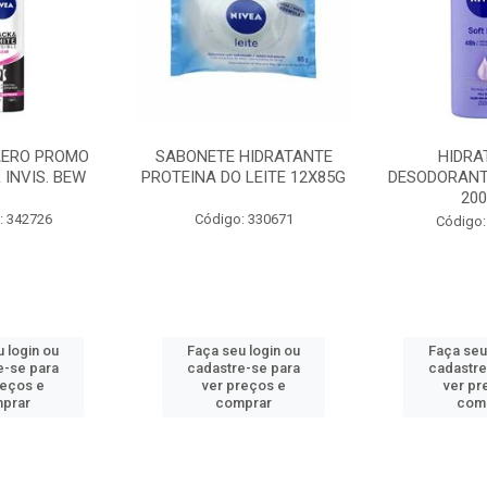
AERO PROMO
SABONETE HIDRATANTE
HIDRA
 INVIS. BEW
PROTEINA DO LEITE 12X85G
DESODORANT
20
: 342726
Código: 330671
Código:
 login ou
Faça seu login ou
Faça seu
e-se para
cadastre-se para
cadastre
reços e
ver preços e
ver pr
prar
comprar
com