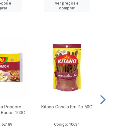
eços e
ver preços e
ver pr
prar
comprar
comp
ca Popcorn
Kitano Canela Em Po 50G
FAROFA DE
 Bacon 100G
BACON YO
: 62189
Código: 10634
Código: