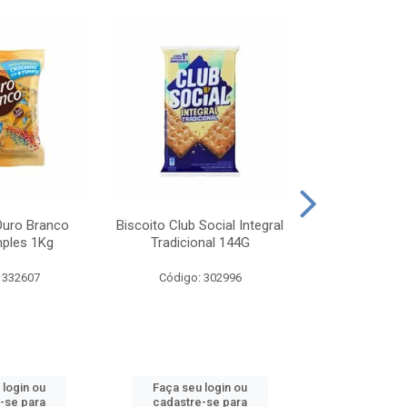
Ouro Branco
Biscoito Club Social Integral
BISCOITO OR
mples 1Kg
Tradicional 144G
MONDELEZ S
 332607
Código: 302996
Código:
 login ou
Faça seu login ou
Faça seu 
-se para
cadastre-se para
cadastre