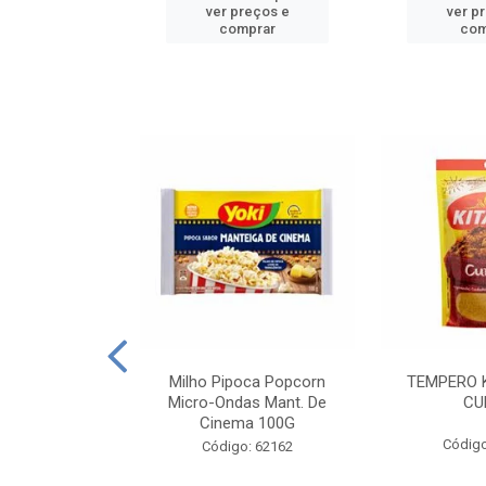
reços e
ver preços e
ver p
mprar
comprar
com
E MANDIOCA
Milho Pipoca Popcorn
TEMPERO 
 TRADICIONAL
Micro-Ondas Mant. De
CU
I 200G
Cinema 100G
Código
: 428198
Código: 62162