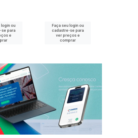
 login ou
Faça seu login ou
Faça seu 
-se para
cadastre-se para
cadastre
eços e
ver preços e
ver pr
prar
comprar
comp