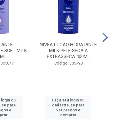
TANTE
NIVEA LOCAO HIDRATANTE
NIVEA LOCAO
E SOFT MILK
MILK PELE SECA A
MILK PEL
0ML
EXTRASSECA 400ML
EXTRASSE
 305847
Código: 305790
Código:
 login ou
Faça seu login ou
Faça seu 
-se para
cadastre-se para
cadastre
eços e
ver preços e
ver pr
prar
comprar
comp