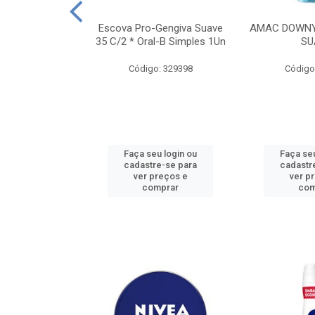
TES ALWAYS
Escova Pro-Gengiva Suave
AMAC DOWNY
AMANHO M, 8
35 C/2 * Oral-B Simples 1Un
SU
DADES
Código: 329398
Código
: 188689
u login ou
Faça seu login ou
Faça seu
e-se para
cadastre-se para
cadastr
reços e
ver preços e
ver p
mprar
comprar
com