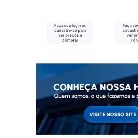
u login ou
Faça seu login ou
Faça seu
e-se para
cadastre-se para
cadastr
reços e
ver preços e
ver p
mprar
comprar
com