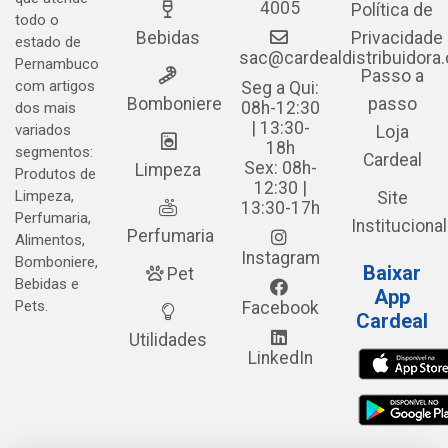
4005
Política de
todo o
Bebidas
Privacidade
estado de
sac@cardealdistribuidora
Pernambuco
Passo a
com artigos
Seg a Qui:
Bomboniere
passo
08h-12:30
dos mais
| 13:30-
variados
Loja
18h
segmentos:
Cardeal
Sex: 08h-
Limpeza
Produtos de
12:30 |
Limpeza,
Site
13:30-17h
Perfumaria,
Institucional
Perfumaria
Alimentos,
Instagram
Bomboniere,
Baixar
Pet
Bebidas e
App
Pets.
Facebook
Cardeal
Utilidades
LinkedIn