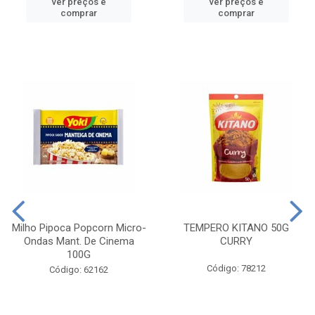
ver preços e
ver preços e
comprar
comprar
Milho Pipoca Popcorn Micro-
TEMPERO KITANO 50G
Ondas Mant. De Cinema
CURRY
100G
Código: 78212
Código: 62162