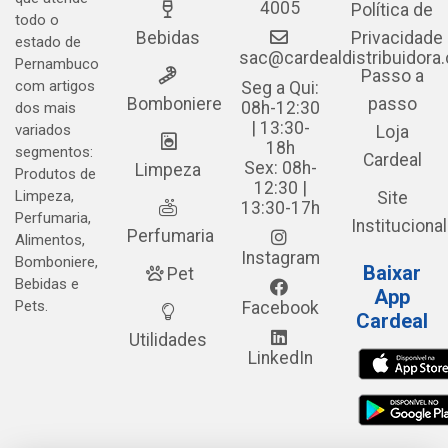
4005
Política de
todo o
Bebidas
Privacidade
estado de
sac@cardealdistribuidora
Pernambuco
Passo a
com artigos
Seg a Qui:
Bomboniere
passo
08h-12:30
dos mais
| 13:30-
variados
Loja
18h
segmentos:
Cardeal
Sex: 08h-
Limpeza
Produtos de
12:30 |
Limpeza,
Site
13:30-17h
Perfumaria,
Institucional
Perfumaria
Alimentos,
Instagram
Bomboniere,
Baixar
Pet
Bebidas e
App
Pets.
Facebook
Cardeal
Utilidades
LinkedIn