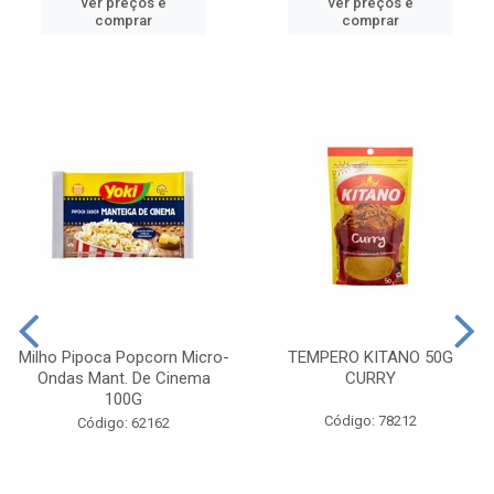
ver preços e
ver preços e
comprar
comprar
Milho Pipoca Popcorn Micro-
TEMPERO KITANO 50G
Ondas Mant. De Cinema
CURRY
100G
Código: 78212
Código: 62162