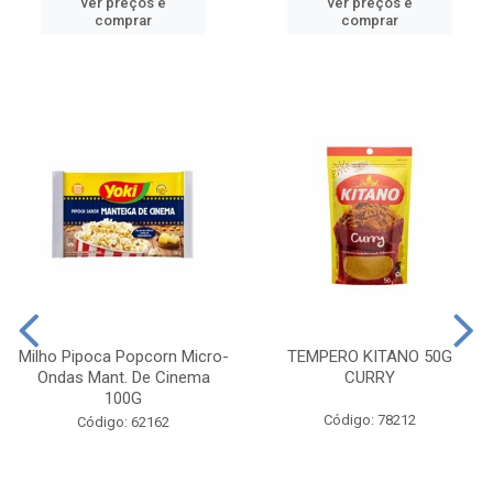
ver preços e
ver preços e
comprar
comprar
Milho Pipoca Popcorn Micro-
TEMPERO KITANO 50G
Ondas Mant. De Cinema
CURRY
100G
Código: 78212
Código: 62162