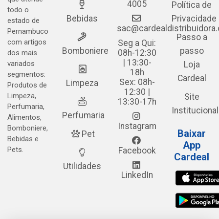
4005
Política de
todo o
Bebidas
Privacidade
estado de
sac@cardealdistribuidora
Pernambuco
Passo a
com artigos
Seg a Qui:
Bomboniere
passo
08h-12:30
dos mais
| 13:30-
variados
Loja
18h
segmentos:
Cardeal
Sex: 08h-
Limpeza
Produtos de
12:30 |
Limpeza,
Site
13:30-17h
Perfumaria,
Institucional
Perfumaria
Alimentos,
Instagram
Bomboniere,
Baixar
Pet
Bebidas e
App
Pets.
Facebook
Cardeal
Utilidades
LinkedIn