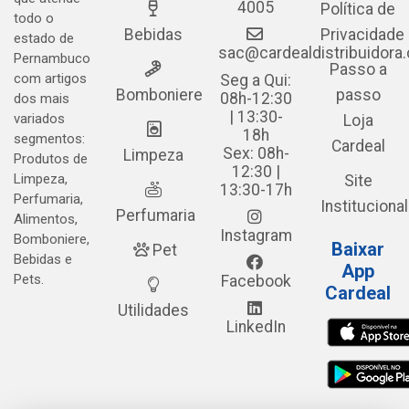
4005
Política de
todo o
Bebidas
Privacidade
estado de
sac@cardealdistribuidora
Pernambuco
Passo a
com artigos
Seg a Qui:
Bomboniere
passo
08h-12:30
dos mais
| 13:30-
variados
Loja
18h
segmentos:
Cardeal
Sex: 08h-
Limpeza
Produtos de
12:30 |
Limpeza,
Site
13:30-17h
Perfumaria,
Institucional
Perfumaria
Alimentos,
Instagram
Bomboniere,
Baixar
Pet
Bebidas e
App
Pets.
Facebook
Cardeal
Utilidades
LinkedIn