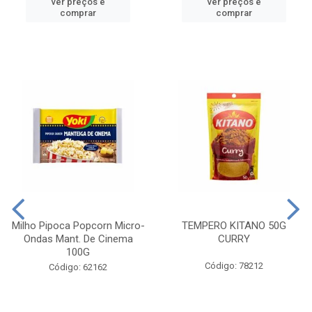
ver preços e
ver preços e
comprar
comprar
Milho Pipoca Popcorn Micro-
TEMPERO KITANO 50G
Ondas Mant. De Cinema
CURRY
100G
Código: 78212
Código: 62162