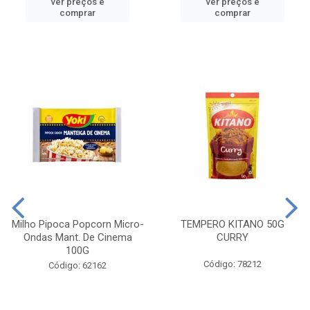
ver preços e
ver preços e
comprar
comprar
Milho Pipoca Popcorn Micro-
TEMPERO KITANO 50G
Ondas Mant. De Cinema
CURRY
100G
Código: 78212
Código: 62162