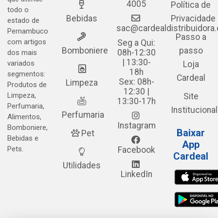
4005
Política de
todo o
Bebidas
Privacidade
estado de
sac@cardealdistribuidora
Pernambuco
Passo a
com artigos
Seg a Qui:
Bomboniere
passo
08h-12:30
dos mais
| 13:30-
variados
Loja
18h
segmentos:
Cardeal
Sex: 08h-
Limpeza
Produtos de
12:30 |
Limpeza,
Site
13:30-17h
Perfumaria,
Institucional
Perfumaria
Alimentos,
Instagram
Bomboniere,
Baixar
Pet
Bebidas e
App
Pets.
Facebook
Cardeal
Utilidades
LinkedIn