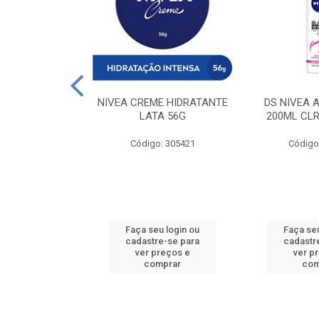
 DESODORANTE
NIVEA CREME HIDRATANTE
DS NIVEA 
H ACTIVE 90ML
LATA 56G
200ML CLR
: 427831
Código: 305421
Código
u login ou
Faça seu login ou
Faça seu
e-se para
cadastre-se para
cadastr
reços e
ver preços e
ver p
mprar
comprar
com