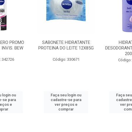
AERO PROMO
SABONETE HIDRATANTE
HIDRA
 INVIS. BEW
PROTEINA DO LEITE 12X85G
DESODORANT
20
: 342726
Código: 330671
Código:
 login ou
Faça seu login ou
Faça seu
e-se para
cadastre-se para
cadastre
reços e
ver preços e
ver pr
prar
comprar
com