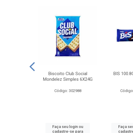
e Royal Simples
Biscoito Club Social
BIS 100.8
00G
Mondelez Simples 6X24G
: 190217
Código: 302988
Código
u login ou
Faça seu login ou
Faça seu
e-se para
cadastre-se para
cadastr