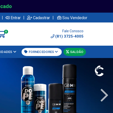
rcado
|
|
|
Entrar
Cadastrar
Sou Vendedor
Fale Conosco
0
(81) 3725-4005
LIDADES
FORNECEDORES
SALDÃO