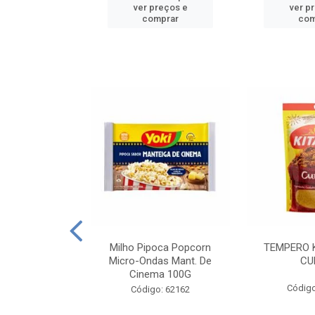
reços e
ver preços e
ver p
mprar
comprar
com
E MANDIOCA
Milho Pipoca Popcorn
TEMPERO 
 TRADICIONAL
Micro-Ondas Mant. De
CU
I 200G
Cinema 100G
Código
: 428198
Código: 62162