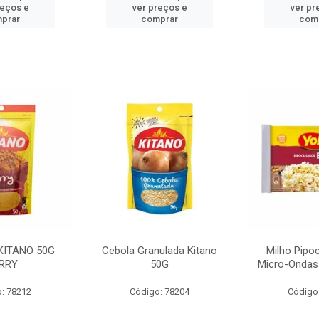
reços e
ver preços e
ver pr
prar
comprar
com
KITANO 50G
Cebola Granulada Kitano
Milho Pipo
RRY
50G
Micro-Ondas
: 78212
Código: 78204
Código