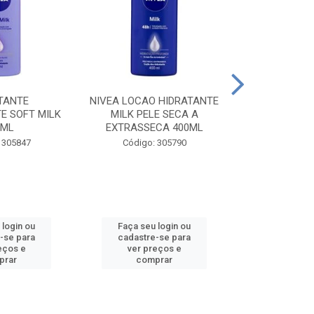
TANTE
NIVEA LOCAO HIDRATANTE
NIVEA LOCAO
E SOFT MILK
MILK PELE SECA A
MILK PEL
0ML
EXTRASSECA 400ML
EXTRASSE
 305847
Código: 305790
Código:
 login ou
Faça seu login ou
Faça seu 
-se para
cadastre-se para
cadastre
eços e
ver preços e
ver pr
prar
comprar
comp