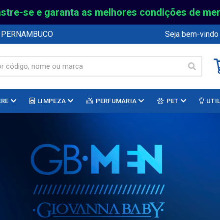
stre-se e garanta as melhores condições de me
E PERNAMBUCO
Seja bem-vindo
ERE
LIMPEZA
PERFUMARIA
PET
UTI