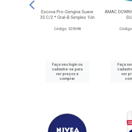
TES ALWAYS
Escova Pro-Gengiva Suave
AMAC DOWNY
AMANHO M, 8
35 C/2 * Oral-B Simples 1Un
SU
DADES
Código: 329398
Código
: 188689
u login ou
Faça seu login ou
Faça seu
e-se para
cadastre-se para
cadastr
reços e
ver preços e
ver p
mprar
comprar
com