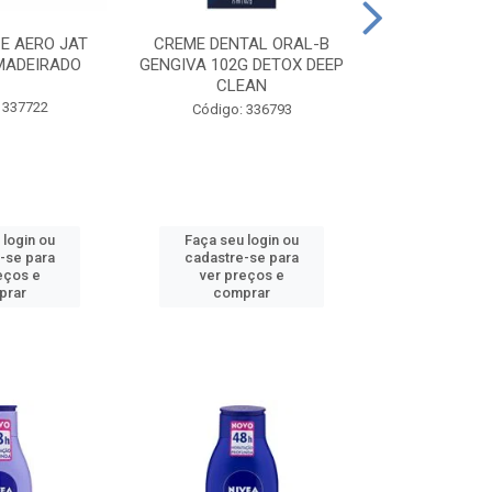
CE AERO JAT
CREME DENTAL ORAL-B
CREME DENT
MADEIRADO
GENGIVA 102G DETOX DEEP
KIDS M
CLEAN
 337722
Código:
Código: 336793
 login ou
Faça seu login ou
Faça seu 
-se para
cadastre-se para
cadastre
eços e
ver preços e
ver pr
prar
comprar
comp