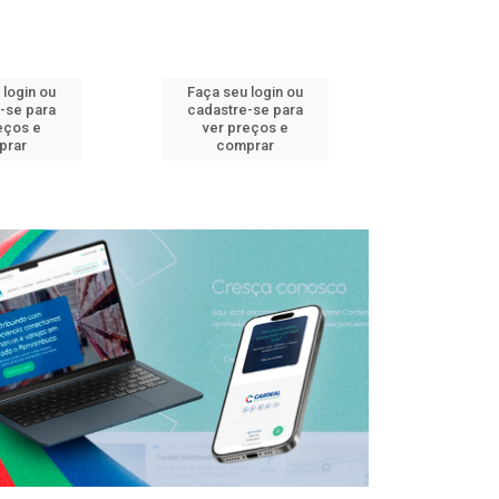
 login ou
Faça seu login ou
Faça seu 
-se para
cadastre-se para
cadastre
eços e
ver preços e
ver pr
prar
comprar
comp