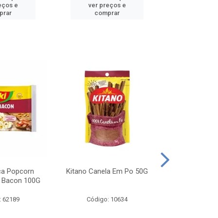
eços e
ver preços e
ver pr
prar
comprar
comp
ca Popcorn
Kitano Canela Em Po 50G
FAROFA DE
 Bacon 100G
BACON YO
: 62189
Código: 10634
Código: