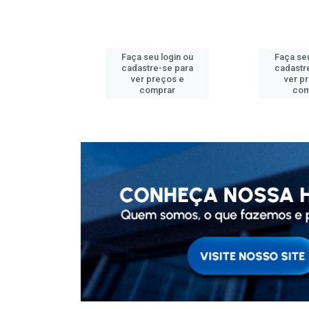
u login ou
Faça seu login ou
Faça seu
e-se para
cadastre-se para
cadastr
reços e
ver preços e
ver p
mprar
comprar
com