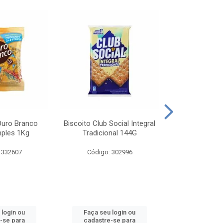
Ouro Branco
Biscoito Club Social Integral
BISCOITO OR
mples 1Kg
Tradicional 144G
MONDELEZ S
 332607
Código: 302996
Código:
 login ou
Faça seu login ou
Faça seu 
-se para
cadastre-se para
cadastre