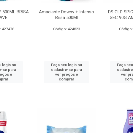
 500ML BRISA
Amaciante Downy + Intenso
DS OLD SPI
AVE
Brisa 500Ml
SEC 90G A
: 427478
Código: 424823
Código:
 login ou
Faça seu login ou
Faça seu
e-se para
cadastre-se para
cadastre
reços e
ver preços e
ver pr
prar
comprar
com