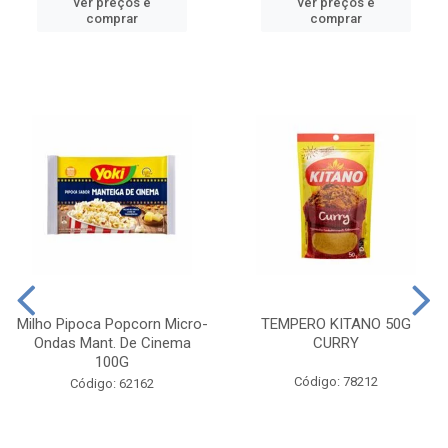
ver preços e
ver preços e
comprar
comprar
Milho Pipoca Popcorn Micro-
TEMPERO KITANO 50G
Ondas Mant. De Cinema
CURRY
100G
Código: 78212
Código: 62162