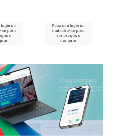
 login ou
Faça seu login ou
Faça seu 
-se para
cadastre-se para
cadastre
eços e
ver preços e
ver pr
prar
comprar
comp