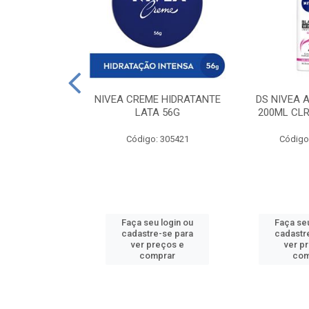
 DESODORANTE
NIVEA CREME HIDRATANTE
DS NIVEA 
H ACTIVE 90ML
LATA 56G
200ML CLR
: 427831
Código: 305421
Código
u login ou
Faça seu login ou
Faça seu
e-se para
cadastre-se para
cadastr
reços e
ver preços e
ver p
mprar
comprar
com