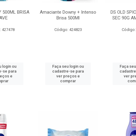
 500ML BRISA
Amaciante Downy + Intenso
DS OLD SPI
AVE
Brisa 500Ml
SEC 90G A
: 427478
Código: 424823
Código:
 login ou
Faça seu login ou
Faça seu
e-se para
cadastre-se para
cadastre
reços e
ver preços e
ver pr
prar
comprar
com