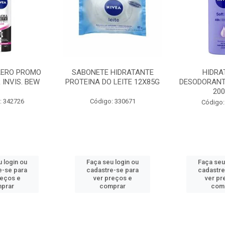
AERO PROMO
SABONETE HIDRATANTE
HIDRA
 INVIS. BEW
PROTEINA DO LEITE 12X85G
DESODORANT
20
: 342726
Código: 330671
Código:
 login ou
Faça seu login ou
Faça seu
e-se para
cadastre-se para
cadastre
reços e
ver preços e
ver pr
prar
comprar
com