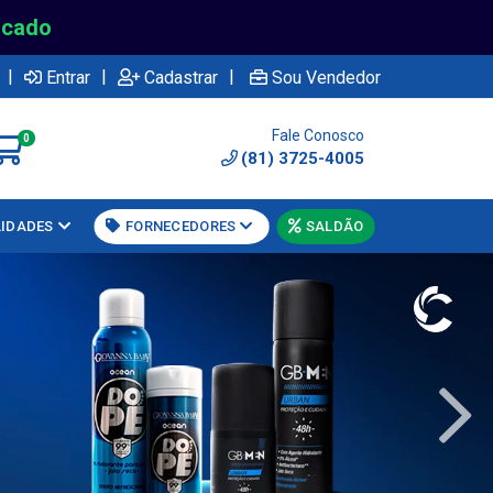
rcado
|
|
|
Entrar
Cadastrar
Sou Vendedor
Fale Conosco
0
(81) 3725-4005
LIDADES
FORNECEDORES
SALDÃO