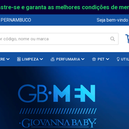
stre-se e garanta as melhores condições de me
E PERNAMBUCO
Seja bem-vindo
ERE
LIMPEZA
PERFUMARIA
PET
UTI