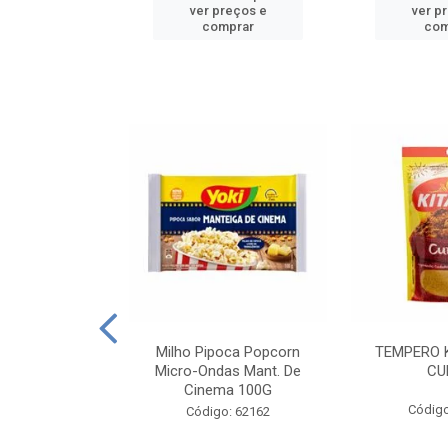
reços e
ver preços e
ver p
mprar
comprar
com
E MANDIOCA
Milho Pipoca Popcorn
TEMPERO 
 TRADICIONAL
Micro-Ondas Mant. De
CU
I 200G
Cinema 100G
Código
: 428198
Código: 62162