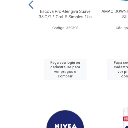
TES ALWAYS
Escova Pro-Gengiva Suave
AMAC DOWNY
AMANHO M, 8
35 C/2 * Oral-B Simples 1Un
SU
DADES
Código: 329398
Código
: 188689
u login ou
Faça seu login ou
Faça seu
e-se para
cadastre-se para
cadastr
reços e
ver preços e
ver p
mprar
comprar
com