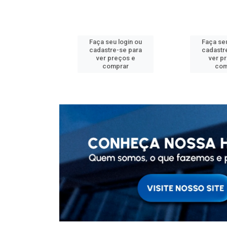
u login ou
Faça seu login ou
Faça seu
e-se para
cadastre-se para
cadastr
reços e
ver preços e
ver p
mprar
comprar
com