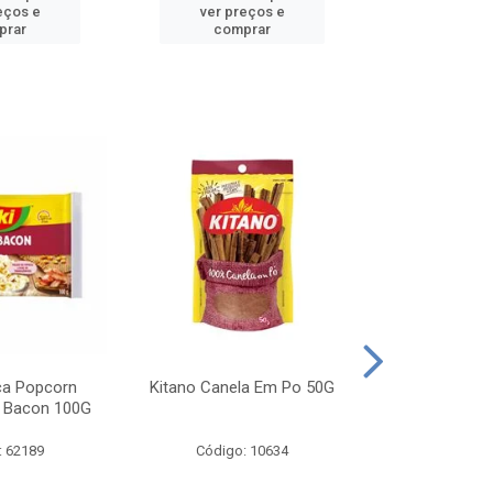
eços e
ver preços e
ver pr
prar
comprar
comp
ca Popcorn
Kitano Canela Em Po 50G
FAROFA DE
 Bacon 100G
BACON YO
: 62189
Código: 10634
Código: