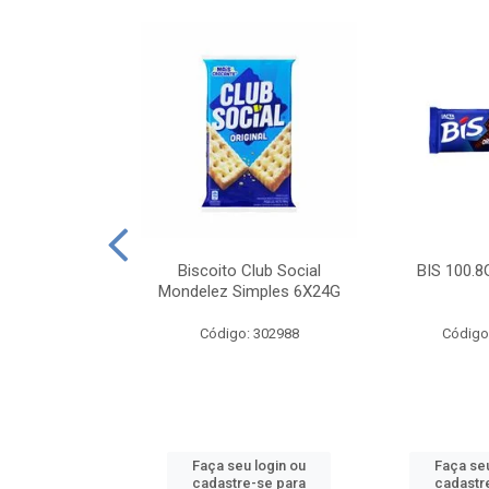
e Royal Simples
Biscoito Club Social
BIS 100.8
00G
Mondelez Simples 6X24G
: 190217
Código: 302988
Código
u login ou
Faça seu login ou
Faça seu
e-se para
cadastre-se para
cadastr