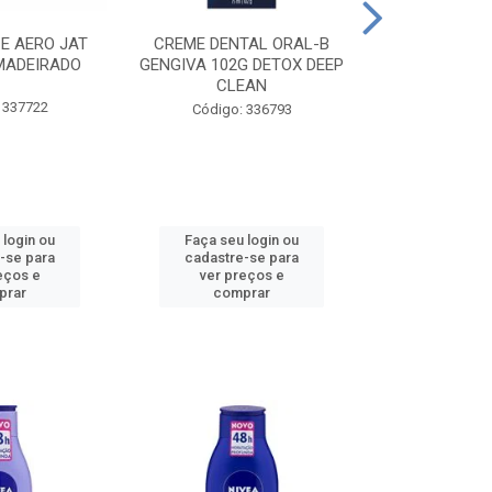
CE AERO JAT
CREME DENTAL ORAL-B
CREME DENT
MADEIRADO
GENGIVA 102G DETOX DEEP
KIDS M
CLEAN
 337722
Código:
Código: 336793
 login ou
Faça seu login ou
Faça seu 
-se para
cadastre-se para
cadastre
eços e
ver preços e
ver pr
prar
comprar
comp