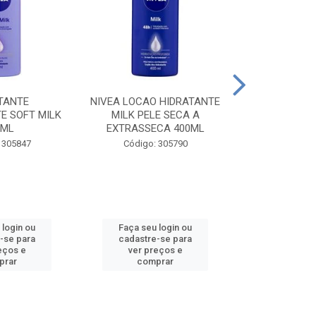
TANTE
NIVEA LOCAO HIDRATANTE
NIVEA LOCAO
E SOFT MILK
MILK PELE SECA A
MILK PEL
0ML
EXTRASSECA 400ML
EXTRASSE
 305847
Código: 305790
Código:
 login ou
Faça seu login ou
Faça seu 
-se para
cadastre-se para
cadastre
eços e
ver preços e
ver pr
prar
comprar
comp