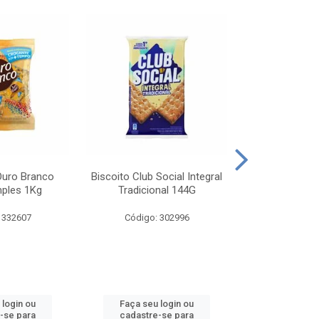
Ouro Branco
Biscoito Club Social Integral
BISCOITO OR
mples 1Kg
Tradicional 144G
MONDELEZ S
 332607
Código: 302996
Código:
 login ou
Faça seu login ou
Faça seu 
-se para
cadastre-se para
cadastre