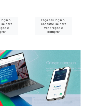
 login ou
Faça seu login ou
Faça seu 
-se para
cadastre-se para
cadastre
eços e
ver preços e
ver pr
prar
comprar
comp