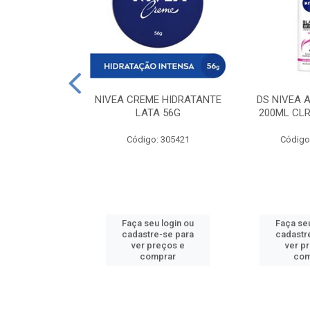
 DESODORANTE
NIVEA CREME HIDRATANTE
DS NIVEA 
H ACTIVE 90ML
LATA 56G
200ML CLR
: 427831
Código: 305421
Código
u login ou
Faça seu login ou
Faça seu
e-se para
cadastre-se para
cadastr
reços e
ver preços e
ver p
mprar
comprar
com