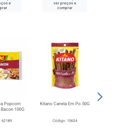
eços e
ver preços e
ver pr
prar
comprar
comp
ca Popcorn
Kitano Canela Em Po 50G
FAROFA DE
 Bacon 100G
BACON YO
: 62189
Código: 10634
Código: