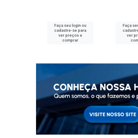
u login ou
Faça seu login ou
Faça seu
e-se para
cadastre-se para
cadastr
reços e
ver preços e
ver p
mprar
comprar
com