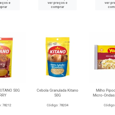
reços e
ver preços e
ver pr
prar
comprar
com
KITANO 50G
Cebola Granulada Kitano
Milho Pipo
RRY
50G
Micro-Ondas
: 78212
Código: 78204
Código