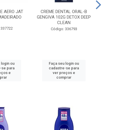
CE AERO JAT
CREME DENTAL ORAL-B
CREME DENT
MADEIRADO
GENGIVA 102G DETOX DEEP
KIDS M
CLEAN
 337722
Código:
Código: 336793
 login ou
Faça seu login ou
Faça seu 
-se para
cadastre-se para
cadastre
eços e
ver preços e
ver pr
prar
comprar
comp