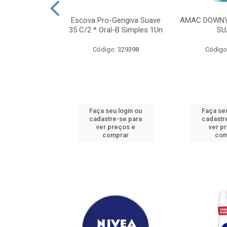
TES ALWAYS
Escova Pro-Gengiva Suave
AMAC DOWNY
AMANHO M, 8
35 C/2 * Oral-B Simples 1Un
SU
DADES
Código: 329398
Código
: 188689
u login ou
Faça seu login ou
Faça seu
e-se para
cadastre-se para
cadastr
reços e
ver preços e
ver p
mprar
comprar
com