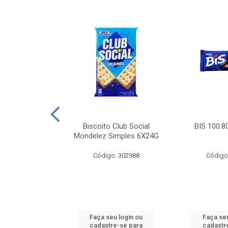
e Royal Simples
Biscoito Club Social
BIS 100.8
00G
Mondelez Simples 6X24G
: 190217
Código: 302988
Código
u login ou
Faça seu login ou
Faça seu
e-se para
cadastre-se para
cadastr