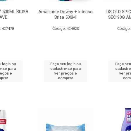
 500ML BRISA
Amaciante Downy + Intenso
DS OLD SPI
AVE
Brisa 500Ml
SEC 90G A
: 427478
Código: 424823
Código:
 login ou
Faça seu login ou
Faça seu
e-se para
cadastre-se para
cadastre
reços e
ver preços e
ver pr
prar
comprar
com