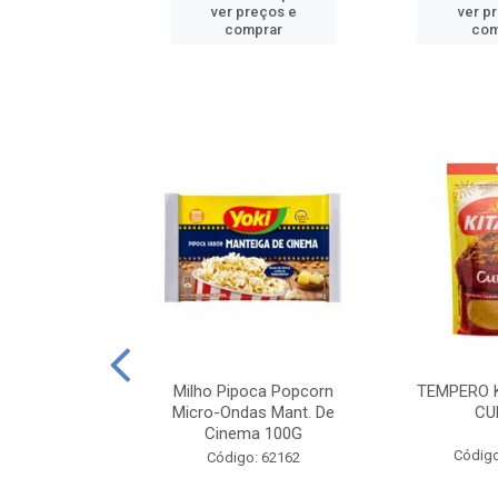
reços e
ver preços e
ver p
mprar
comprar
com
E MANDIOCA
Milho Pipoca Popcorn
TEMPERO 
 TRADICIONAL
Micro-Ondas Mant. De
CU
I 200G
Cinema 100G
Código
: 428198
Código: 62162