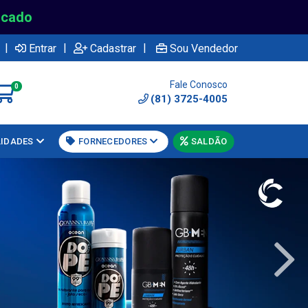
rcado
|
|
|
Entrar
Cadastrar
Sou Vendedor
Fale Conosco
0
(81) 3725-4005
LIDADES
FORNECEDORES
SALDÃO