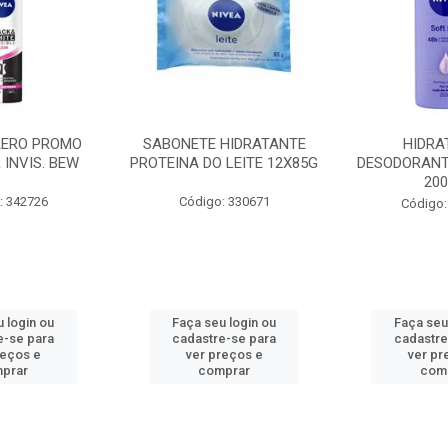
AERO PROMO
SABONETE HIDRATANTE
HIDRA
 INVIS. BEW
PROTEINA DO LEITE 12X85G
DESODORANT
20
: 342726
Código: 330671
Código:
 login ou
Faça seu login ou
Faça seu
e-se para
cadastre-se para
cadastre
reços e
ver preços e
ver pr
prar
comprar
com