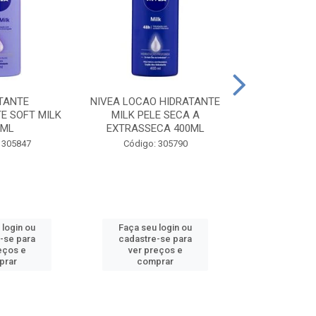
TANTE
NIVEA LOCAO HIDRATANTE
NIVEA LOCAO
E SOFT MILK
MILK PELE SECA A
MILK PEL
0ML
EXTRASSECA 400ML
EXTRASSE
 305847
Código: 305790
Código:
 login ou
Faça seu login ou
Faça seu 
-se para
cadastre-se para
cadastre
eços e
ver preços e
ver pr
prar
comprar
comp