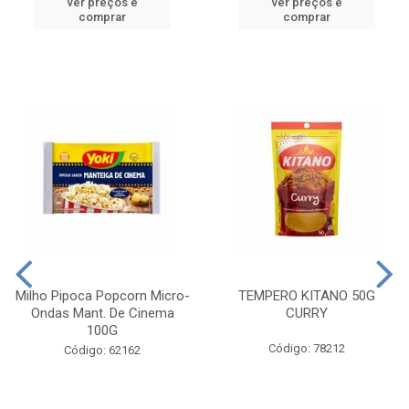
ver preços e
ver preços e
comprar
comprar
Milho Pipoca Popcorn Micro-
TEMPERO KITANO 50G
Ondas Mant. De Cinema
CURRY
100G
Código: 78212
Código: 62162