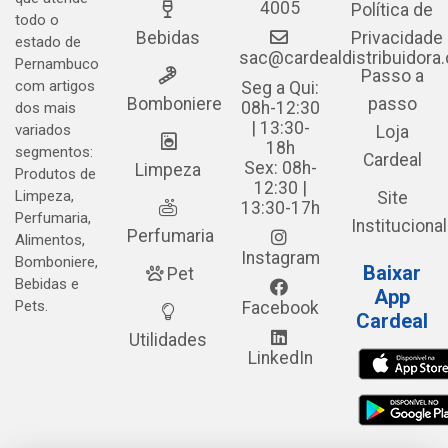
4005
Política de
todo o
Bebidas
Privacidade
estado de
sac@cardealdistribuidora
Pernambuco
Passo a
com artigos
Seg a Qui:
Bomboniere
passo
08h-12:30
dos mais
| 13:30-
variados
Loja
18h
segmentos:
Cardeal
Sex: 08h-
Limpeza
Produtos de
12:30 |
Limpeza,
Site
13:30-17h
Perfumaria,
Institucional
Perfumaria
Alimentos,
Instagram
Bomboniere,
Baixar
Pet
Bebidas e
App
Pets.
Facebook
Cardeal
Utilidades
LinkedIn