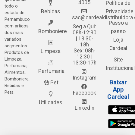
4005
Política de
todo o
Bebidas
Privacidade
estado de
sac@cardealdistribuidora
Pernambuco
Passo a
com artigos
Seg a Qui:
Bomboniere
passo
08h-12:30
dos mais
| 13:30-
variados
Loja
18h
segmentos:
Cardeal
Sex: 08h-
Limpeza
Produtos de
12:30 |
Limpeza,
Site
13:30-17h
Perfumaria,
Institucional
Perfumaria
Alimentos,
Instagram
Bomboniere,
Baixar
Pet
Bebidas e
App
Pets.
Facebook
Cardeal
Utilidades
LinkedIn