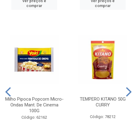
ver preços e
ver preços e
comprar
comprar
Milho Pipoca Popcorn Micro-
TEMPERO KITANO 50G
Ondas Mant. De Cinema
CURRY
100G
Código: 78212
Código: 62162