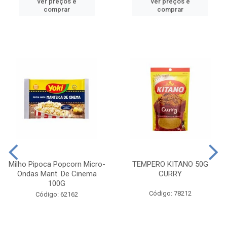
ver preços e
ver preços e
comprar
comprar
Milho Pipoca Popcorn Micro-
TEMPERO KITANO 50G
Ondas Mant. De Cinema
CURRY
100G
Código: 78212
Código: 62162