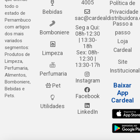
4005
Política de
todo o
Bebidas
Privacidade
estado de
sac@cardealdistribuidora
Pernambuco
Passo a
com artigos
Seg a Qui:
Bomboniere
passo
08h-12:30
dos mais
| 13:30-
variados
Loja
18h
segmentos:
Cardeal
Sex: 08h-
Limpeza
Produtos de
12:30 |
Limpeza,
Site
13:30-17h
Perfumaria,
Institucional
Perfumaria
Alimentos,
Instagram
Bomboniere,
Baixar
Pet
Bebidas e
App
Pets.
Facebook
Cardeal
Utilidades
LinkedIn