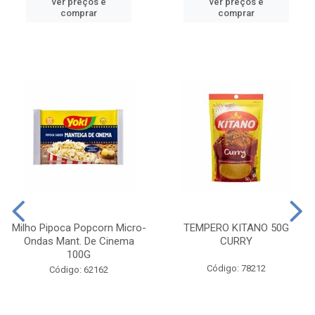
ver preços e
ver preços e
comprar
comprar
Milho Pipoca Popcorn Micro-
TEMPERO KITANO 50G
Ondas Mant. De Cinema
CURRY
100G
Código: 78212
Código: 62162