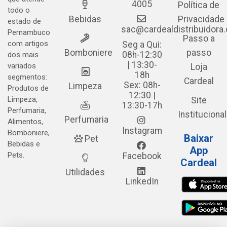
4005
Política de
todo o
Bebidas
Privacidade
estado de
sac@cardealdistribuidora
Pernambuco
Passo a
com artigos
Seg a Qui:
Bomboniere
passo
08h-12:30
dos mais
| 13:30-
variados
Loja
18h
segmentos:
Cardeal
Sex: 08h-
Limpeza
Produtos de
12:30 |
Limpeza,
Site
13:30-17h
Perfumaria,
Institucional
Perfumaria
Alimentos,
Instagram
Bomboniere,
Baixar
Pet
Bebidas e
App
Pets.
Facebook
Cardeal
Utilidades
LinkedIn