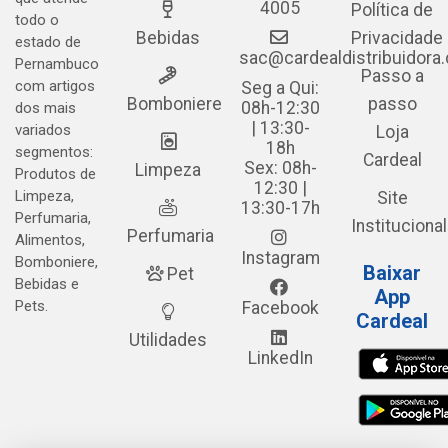
4005
Política de
todo o
Bebidas
Privacidade
estado de
sac@cardealdistribuidora
Pernambuco
Passo a
com artigos
Seg a Qui:
Bomboniere
passo
08h-12:30
dos mais
| 13:30-
variados
Loja
18h
segmentos:
Cardeal
Sex: 08h-
Limpeza
Produtos de
12:30 |
Limpeza,
Site
13:30-17h
Perfumaria,
Institucional
Perfumaria
Alimentos,
Instagram
Bomboniere,
Baixar
Pet
Bebidas e
App
Pets.
Facebook
Cardeal
Utilidades
LinkedIn