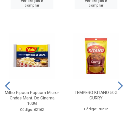
ver preços e
ver preços e
comprar
comprar
Milho Pipoca Popcorn Micro-
TEMPERO KITANO 50G
Ondas Mant. De Cinema
CURRY
100G
Código: 78212
Código: 62162