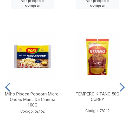
ver preços e
ver preços e
comprar
comprar
Milho Pipoca Popcorn Micro-
TEMPERO KITANO 50G
Ondas Mant. De Cinema
CURRY
100G
Código: 78212
Código: 62162