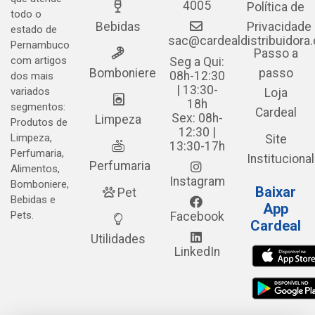
4005
Política de
todo o
Bebidas
Privacidade
estado de
sac@cardealdistribuidora
Pernambuco
Passo a
com artigos
Seg a Qui:
Bomboniere
passo
08h-12:30
dos mais
| 13:30-
variados
Loja
18h
segmentos:
Cardeal
Sex: 08h-
Limpeza
Produtos de
12:30 |
Limpeza,
Site
13:30-17h
Perfumaria,
Institucional
Perfumaria
Alimentos,
Instagram
Bomboniere,
Baixar
Pet
Bebidas e
App
Pets.
Facebook
Cardeal
Utilidades
LinkedIn