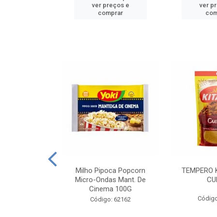
reços e
ver preços e
ver p
mprar
comprar
com
E MANDIOCA
Milho Pipoca Popcorn
TEMPERO 
 TRADICIONAL
Micro-Ondas Mant. De
CU
I 200G
Cinema 100G
Código
: 428198
Código: 62162