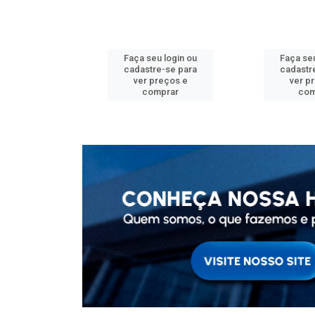
u login ou
Faça seu login ou
Faça seu
e-se para
cadastre-se para
cadastr
reços e
ver preços e
ver p
mprar
comprar
com