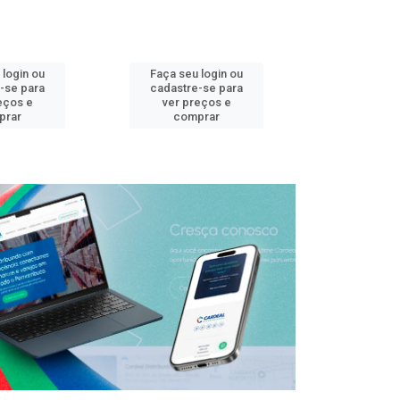
 login ou
Faça seu login ou
Faça seu 
-se para
cadastre-se para
cadastre
eços e
ver preços e
ver pr
prar
comprar
comp