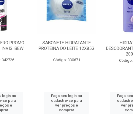
AERO PROMO
SABONETE HIDRATANTE
HIDRA
 INVIS. BEW
PROTEINA DO LEITE 12X85G
DESODORANT
20
: 342726
Código: 330671
Código:
 login ou
Faça seu login ou
Faça seu
e-se para
cadastre-se para
cadastre
reços e
ver preços e
ver pr
prar
comprar
com