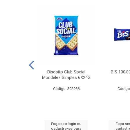
e Royal Simples
Biscoito Club Social
BIS 100.8
00G
Mondelez Simples 6X24G
: 190217
Código: 302988
Código
u login ou
Faça seu login ou
Faça seu
e-se para
cadastre-se para
cadastr