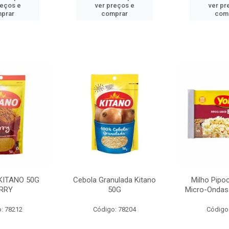
reços e
ver preços e
ver pr
prar
comprar
com
KITANO 50G
Cebola Granulada Kitano
Milho Pipo
RRY
50G
Micro-Ondas
: 78212
Código: 78204
Código