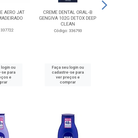
CE AERO JAT
CREME DENTAL ORAL-B
CREME DENT
MADEIRADO
GENGIVA 102G DETOX DEEP
KIDS M
CLEAN
 337722
Código:
Código: 336793
 login ou
Faça seu login ou
Faça seu 
-se para
cadastre-se para
cadastre
eços e
ver preços e
ver pr
prar
comprar
comp