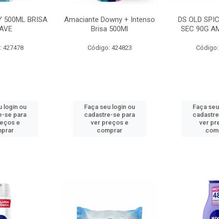
 500ML BRISA
Amaciante Downy + Intenso
DS OLD SPI
AVE
Brisa 500Ml
SEC 90G A
: 427478
Código: 424823
Código:
 login ou
Faça seu login ou
Faça seu
e-se para
cadastre-se para
cadastre
reços e
ver preços e
ver pr
prar
comprar
com