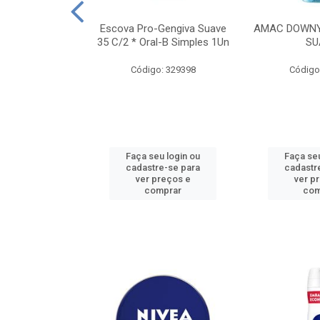
TES ALWAYS
Escova Pro-Gengiva Suave
AMAC DOWNY
AMANHO M, 8
35 C/2 * Oral-B Simples 1Un
SU
DADES
Código: 329398
Código
: 188689
u login ou
Faça seu login ou
Faça seu
e-se para
cadastre-se para
cadastr
reços e
ver preços e
ver p
mprar
comprar
com