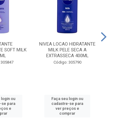
TANTE
NIVEA LOCAO HIDRATANTE
NIVEA LOCAO
E SOFT MILK
MILK PELE SECA A
MILK PEL
0ML
EXTRASSECA 400ML
EXTRASSE
 305847
Código: 305790
Código:
 login ou
Faça seu login ou
Faça seu 
-se para
cadastre-se para
cadastre
eços e
ver preços e
ver pr
prar
comprar
comp