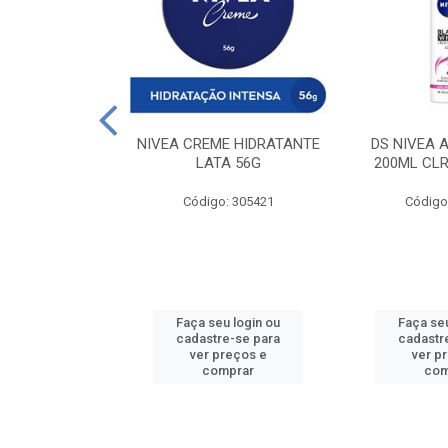
 DESODORANTE
NIVEA CREME HIDRATANTE
DS NIVEA 
H ACTIVE 90ML
LATA 56G
200ML CLR
: 427831
Código: 305421
Código
u login ou
Faça seu login ou
Faça seu
e-se para
cadastre-se para
cadastr
reços e
ver preços e
ver p
mprar
comprar
com