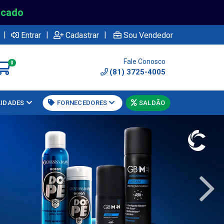
rcado
|
|
|
Entrar
Cadastrar
Sou Vendedor
Fale Conosco
0
(81) 3725-4005
LIDADES
FORNECEDORES
SALDÃO