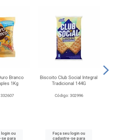
Ouro Branco
Biscoito Club Social Integral
BISCOITO OR
mples 1Kg
Tradicional 144G
MONDELEZ S
 332607
Código: 302996
Código:
 login ou
Faça seu login ou
Faça seu 
-se para
cadastre-se para
cadastre