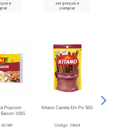
eços e
ver preços e
ver pr
prar
comprar
comp
ca Popcorn
Kitano Canela Em Po 50G
FAROFA DE
 Bacon 100G
BACON YO
: 62189
Código: 10634
Código: