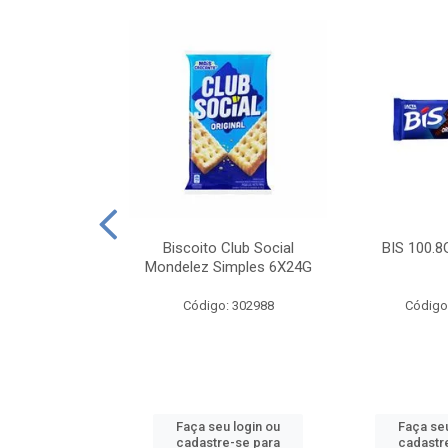
e Royal Simples
Biscoito Club Social
BIS 100.8
00G
Mondelez Simples 6X24G
: 190217
Código: 302988
Código
u login ou
Faça seu login ou
Faça seu
e-se para
cadastre-se para
cadastr