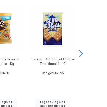
Ouro Branco
Biscoito Club Social Integral
BISCOITO OR
mples 1Kg
Tradicional 144G
MONDELEZ S
 332607
Código: 302996
Código:
 login ou
Faça seu login ou
Faça seu 
-se para
cadastre-se para
cadastre