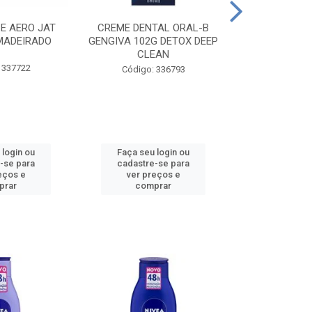
CE AERO JAT
CREME DENTAL ORAL-B
CREME DENT
MADEIRADO
GENGIVA 102G DETOX DEEP
KIDS M
CLEAN
 337722
Código:
Código: 336793
 login ou
Faça seu login ou
Faça seu 
-se para
cadastre-se para
cadastre
eços e
ver preços e
ver pr
prar
comprar
comp