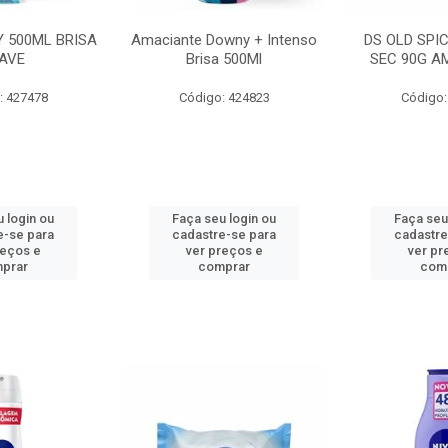
 500ML BRISA
Amaciante Downy + Intenso
DS OLD SPI
AVE
Brisa 500Ml
SEC 90G A
: 427478
Código: 424823
Código:
 login ou
Faça seu login ou
Faça seu
e-se para
cadastre-se para
cadastre
reços e
ver preços e
ver pr
prar
comprar
com