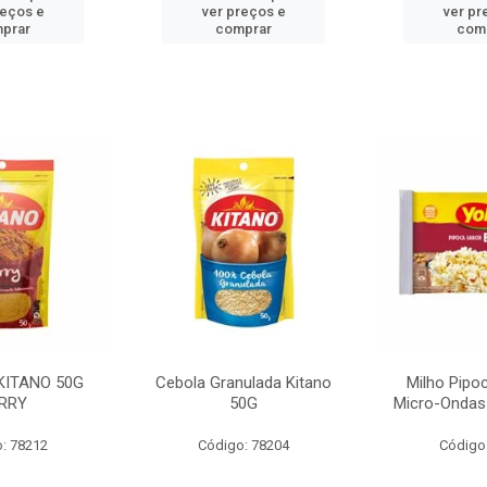
reços e
ver preços e
ver pr
prar
comprar
com
KITANO 50G
Cebola Granulada Kitano
Milho Pipo
RRY
50G
Micro-Ondas
: 78212
Código: 78204
Código