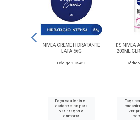
 DESODORANTE
NIVEA CREME HIDRATANTE
DS NIVEA 
H ACTIVE 90ML
LATA 56G
200ML CLR
: 427831
Código: 305421
Código
u login ou
Faça seu login ou
Faça seu
e-se para
cadastre-se para
cadastr
reços e
ver preços e
ver p
mprar
comprar
com