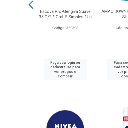
TES ALWAYS
Escova Pro-Gengiva Suave
AMAC DOWNY
AMANHO M, 8
35 C/2 * Oral-B Simples 1Un
SU
DADES
Código: 329398
Código
: 188689
u login ou
Faça seu login ou
Faça seu
e-se para
cadastre-se para
cadastr
reços e
ver preços e
ver p
mprar
comprar
com