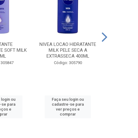
TANTE
NIVEA LOCAO HIDRATANTE
NIVEA LOCAO
E SOFT MILK
MILK PELE SECA A
MILK PEL
0ML
EXTRASSECA 400ML
EXTRASSE
 305847
Código: 305790
Código:
 login ou
Faça seu login ou
Faça seu 
-se para
cadastre-se para
cadastre
eços e
ver preços e
ver pr
prar
comprar
comp