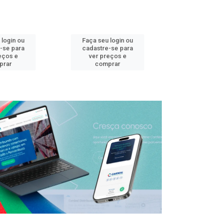
 login ou
Faça seu login ou
Faça seu 
-se para
cadastre-se para
cadastre
eços e
ver preços e
ver pr
prar
comprar
comp