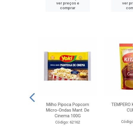
reços e
ver preços e
ver p
mprar
comprar
com
E MANDIOCA
Milho Pipoca Popcorn
TEMPERO 
 TRADICIONAL
Micro-Ondas Mant. De
CU
I 200G
Cinema 100G
Código
: 428198
Código: 62162