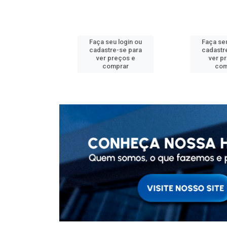
u login ou
Faça seu login ou
Faça seu
e-se para
cadastre-se para
cadastr
reços e
ver preços e
ver p
mprar
comprar
com