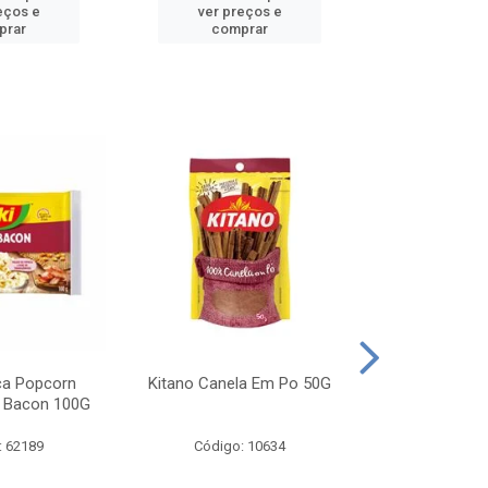
eços e
ver preços e
ver pr
prar
comprar
comp
ca Popcorn
Kitano Canela Em Po 50G
FAROFA DE
 Bacon 100G
BACON YO
: 62189
Código: 10634
Código: