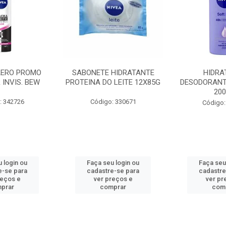
AERO PROMO
SABONETE HIDRATANTE
HIDRA
 INVIS. BEW
PROTEINA DO LEITE 12X85G
DESODORANT
20
: 342726
Código: 330671
Código:
 login ou
Faça seu login ou
Faça seu
e-se para
cadastre-se para
cadastre
reços e
ver preços e
ver pr
prar
comprar
com