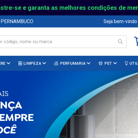
stre-se e garanta as melhores condições de me
E PERNAMBUCO
Seja bem-vindo
ERE
LIMPEZA
PERFUMARIA
PET
UTI