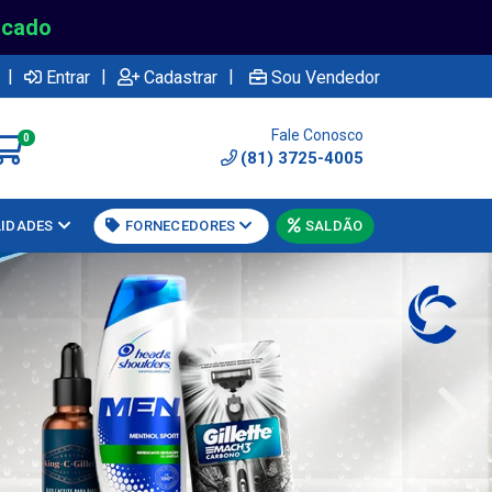
rcado
|
|
|
Entrar
Cadastrar
Sou Vendedor
Fale Conosco
0
(81) 3725-4005
LIDADES
FORNECEDORES
SALDÃO