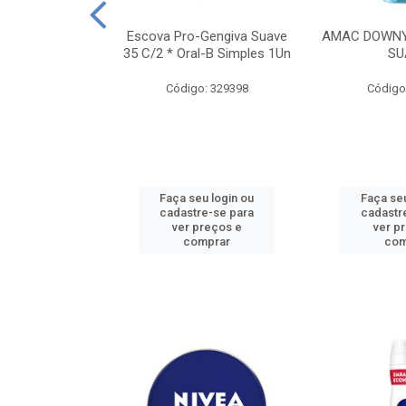
TES ALWAYS
Escova Pro-Gengiva Suave
AMAC DOWNY
AMANHO M, 8
35 C/2 * Oral-B Simples 1Un
SU
DADES
Código: 329398
Código
: 188689
u login ou
Faça seu login ou
Faça seu
e-se para
cadastre-se para
cadastr
reços e
ver preços e
ver p
mprar
comprar
com