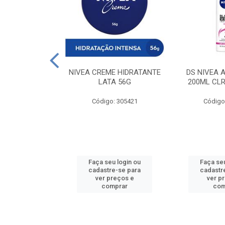
 DESODORANTE
NIVEA CREME HIDRATANTE
DS NIVEA 
H ACTIVE 90ML
LATA 56G
200ML CLR
: 427831
Código: 305421
Código
u login ou
Faça seu login ou
Faça seu
e-se para
cadastre-se para
cadastr
reços e
ver preços e
ver p
mprar
comprar
com