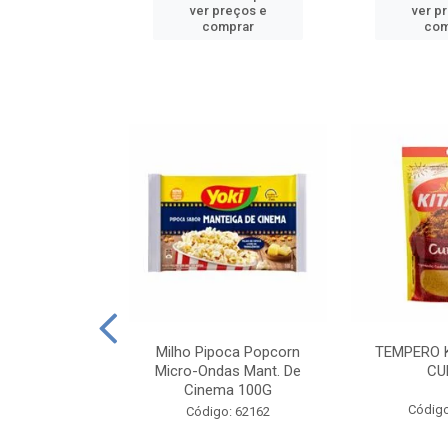
reços e
ver preços e
ver p
mprar
comprar
com
E MANDIOCA
Milho Pipoca Popcorn
TEMPERO 
 TRADICIONAL
Micro-Ondas Mant. De
CU
I 200G
Cinema 100G
Código
: 428198
Código: 62162