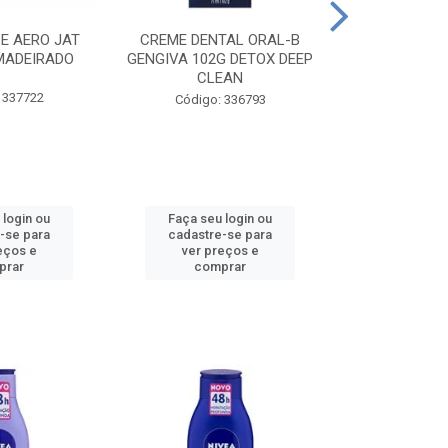
CE AERO JAT
CREME DENTAL ORAL-B
CREME DENT
MADEIRADO
GENGIVA 102G DETOX DEEP
KIDS M
CLEAN
 337722
Código:
Código: 336793
 login ou
Faça seu login ou
Faça seu 
-se para
cadastre-se para
cadastre
eços e
ver preços e
ver pr
prar
comprar
comp