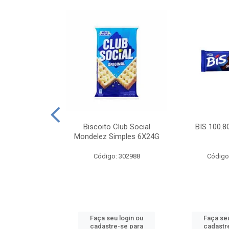
e Royal Simples
Biscoito Club Social
BIS 100.8
00G
Mondelez Simples 6X24G
: 190217
Código: 302988
Código
u login ou
Faça seu login ou
Faça seu
e-se para
cadastre-se para
cadastr