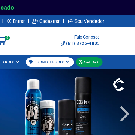
rcado
|
|
|
Entrar
Cadastrar
Sou Vendedor
Fale Conosco
0
(81) 3725-4005
LIDADES
FORNECEDORES
SALDÃO