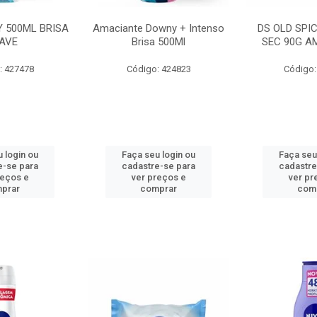
 500ML BRISA
Amaciante Downy + Intenso
DS OLD SPI
AVE
Brisa 500Ml
SEC 90G A
: 427478
Código: 424823
Código:
 login ou
Faça seu login ou
Faça seu
e-se para
cadastre-se para
cadastre
reços e
ver preços e
ver pr
prar
comprar
com