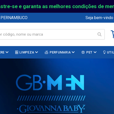
stre-se e garanta as melhores condições de me
E PERNAMBUCO
Seja bem-vindo
ERE
LIMPEZA
PERFUMARIA
PET
UTI