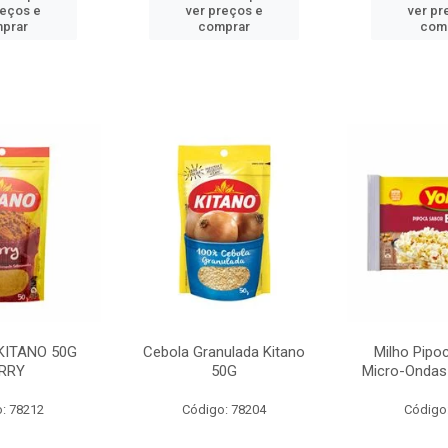
reços e
ver preços e
ver pr
prar
comprar
com
KITANO 50G
Cebola Granulada Kitano
Milho Pipo
RRY
50G
Micro-Ondas
: 78212
Código: 78204
Código