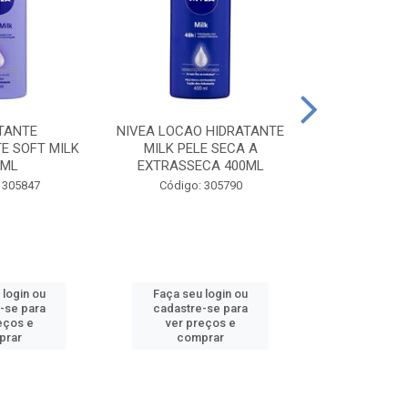
TANTE
NIVEA LOCAO HIDRATANTE
NIVEA LOCAO
E SOFT MILK
MILK PELE SECA A
MILK PEL
0ML
EXTRASSECA 400ML
EXTRASSE
 305847
Código: 305790
Código:
 login ou
Faça seu login ou
Faça seu 
-se para
cadastre-se para
cadastre
eços e
ver preços e
ver pr
prar
comprar
comp