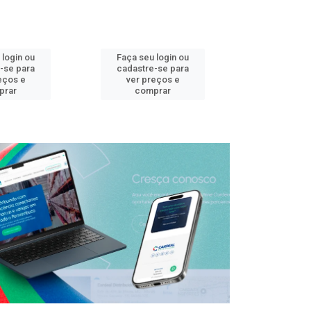
 login ou
Faça seu login ou
Faça seu 
-se para
cadastre-se para
cadastre
eços e
ver preços e
ver pr
prar
comprar
comp