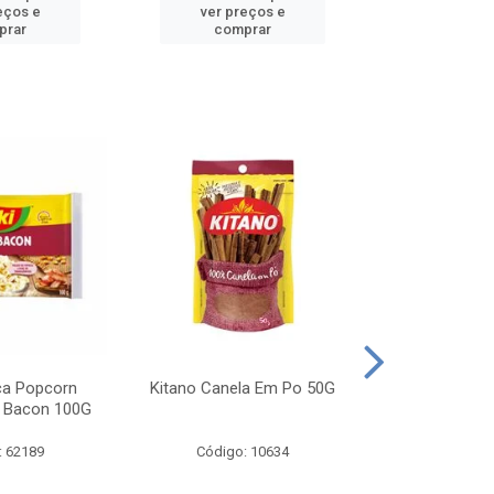
eços e
ver preços e
ver pr
prar
comprar
comp
ca Popcorn
Kitano Canela Em Po 50G
FAROFA DE
 Bacon 100G
BACON YO
: 62189
Código: 10634
Código: