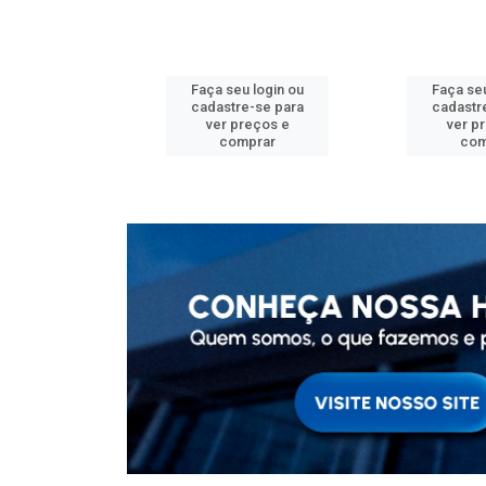
u login ou
Faça seu login ou
Faça seu
e-se para
cadastre-se para
cadastr
reços e
ver preços e
ver p
mprar
comprar
com