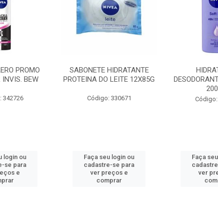
AERO PROMO
SABONETE HIDRATANTE
HIDRA
 INVIS. BEW
PROTEINA DO LEITE 12X85G
DESODORANT
20
: 342726
Código: 330671
Código:
 login ou
Faça seu login ou
Faça seu
e-se para
cadastre-se para
cadastre
reços e
ver preços e
ver pr
prar
comprar
com