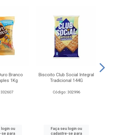
Ouro Branco
Biscoito Club Social Integral
BISCOITO OR
mples 1Kg
Tradicional 144G
MONDELEZ S
 332607
Código: 302996
Código:
 login ou
Faça seu login ou
Faça seu 
-se para
cadastre-se para
cadastre