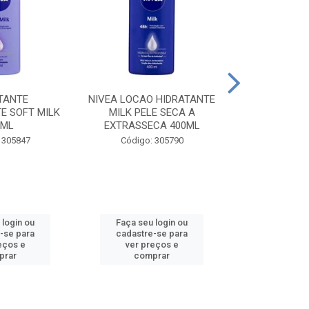
TANTE
NIVEA LOCAO HIDRATANTE
NIVEA LOCAO
E SOFT MILK
MILK PELE SECA A
MILK PEL
0ML
EXTRASSECA 400ML
EXTRASSE
 305847
Código: 305790
Código:
 login ou
Faça seu login ou
Faça seu 
-se para
cadastre-se para
cadastre
eços e
ver preços e
ver pr
prar
comprar
comp