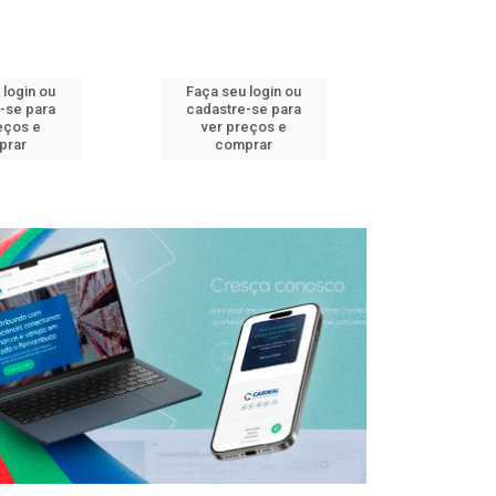
 login ou
Faça seu login ou
Faça seu 
-se para
cadastre-se para
cadastre
eços e
ver preços e
ver pr
prar
comprar
comp