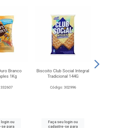
Ouro Branco
Biscoito Club Social Integral
BISCOITO OR
mples 1Kg
Tradicional 144G
MONDELEZ S
 332607
Código: 302996
Código:
 login ou
Faça seu login ou
Faça seu 
-se para
cadastre-se para
cadastre