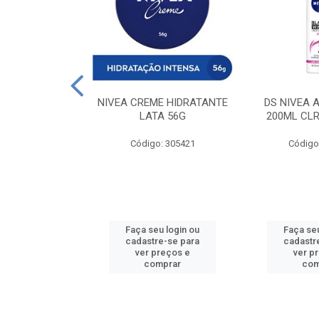
 DESODORANTE
NIVEA CREME HIDRATANTE
DS NIVEA 
H ACTIVE 90ML
LATA 56G
200ML CLR
: 427831
Código: 305421
Código
u login ou
Faça seu login ou
Faça seu
e-se para
cadastre-se para
cadastr
reços e
ver preços e
ver p
mprar
comprar
com