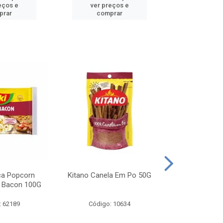
eços e
ver preços e
ver pr
prar
comprar
comp
ca Popcorn
Kitano Canela Em Po 50G
FAROFA DE
 Bacon 100G
BACON YO
: 62189
Código: 10634
Código: