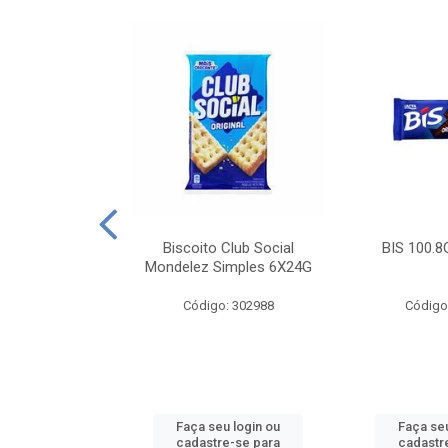
e Royal Simples
Biscoito Club Social
BIS 100.8
00G
Mondelez Simples 6X24G
: 190217
Código: 302988
Código
u login ou
Faça seu login ou
Faça seu
e-se para
cadastre-se para
cadastr