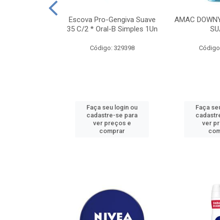
TES ALWAYS
Escova Pro-Gengiva Suave
AMAC DOWNY
AMANHO M, 8
35 C/2 * Oral-B Simples 1Un
SU
DADES
Código: 329398
Código
: 188689
u login ou
Faça seu login ou
Faça seu
e-se para
cadastre-se para
cadastr
reços e
ver preços e
ver p
mprar
comprar
com