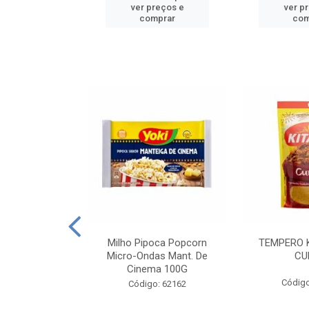
reços e
ver preços e
ver p
mprar
comprar
com
E MANDIOCA
Milho Pipoca Popcorn
TEMPERO 
 TRADICIONAL
Micro-Ondas Mant. De
CU
I 200G
Cinema 100G
Código
: 428198
Código: 62162