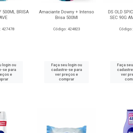
 500ML BRISA
Amaciante Downy + Intenso
DS OLD SPI
AVE
Brisa 500Ml
SEC 90G A
: 427478
Código: 424823
Código:
 login ou
Faça seu login ou
Faça seu
e-se para
cadastre-se para
cadastre
reços e
ver preços e
ver pr
prar
comprar
com