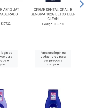
CE AERO JAT
CREME DENTAL ORAL-B
CREME DENT
MADEIRADO
GENGIVA 102G DETOX DEEP
KIDS M
CLEAN
 337722
Código:
Código: 336793
 login ou
Faça seu login ou
Faça seu 
-se para
cadastre-se para
cadastre
eços e
ver preços e
ver pr
prar
comprar
comp