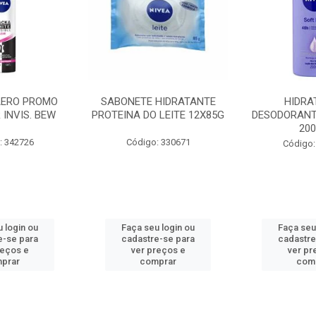
AERO PROMO
SABONETE HIDRATANTE
HIDRA
 INVIS. BEW
PROTEINA DO LEITE 12X85G
DESODORANT
20
: 342726
Código: 330671
Código:
 login ou
Faça seu login ou
Faça seu
e-se para
cadastre-se para
cadastre
reços e
ver preços e
ver pr
prar
comprar
com