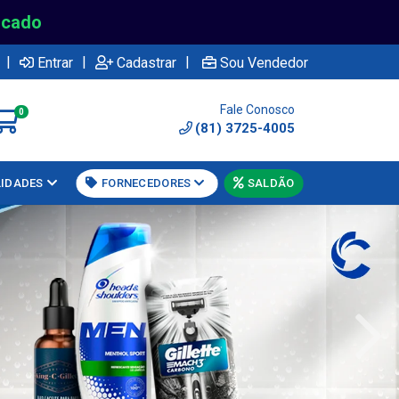
rcado
|
|
|
Entrar
Cadastrar
Sou Vendedor
Fale Conosco
0
(81) 3725-4005
LIDADES
FORNECEDORES
SALDÃO