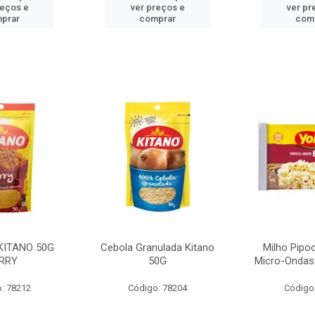
reços e
ver preços e
ver pr
prar
comprar
com
KITANO 50G
Cebola Granulada Kitano
Milho Pipo
RRY
50G
Micro-Ondas
: 78212
Código: 78204
Código