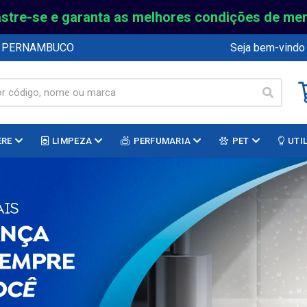
stre-se e garanta as melhores condições de me
E PERNAMBUCO
Seja bem-vindo
ERE
LIMPEZA
PERFUMARIA
PET
UTI