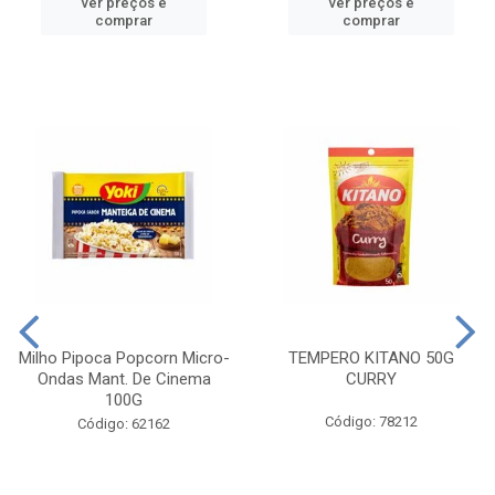
ver preços e
ver preços e
comprar
comprar
Milho Pipoca Popcorn Micro-
TEMPERO KITANO 50G
Ondas Mant. De Cinema
CURRY
100G
Código: 78212
Código: 62162