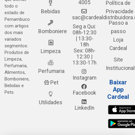
4005
Política de
todo o
Bebidas
Privacidade
estado de
sac@cardealdistribuidora
Pernambuco
Passo a
com artigos
Seg a Qui:
Bomboniere
passo
08h-12:30
dos mais
| 13:30-
variados
Loja
18h
segmentos:
Cardeal
Sex: 08h-
Limpeza
Produtos de
12:30 |
Limpeza,
Site
13:30-17h
Perfumaria,
Institucional
Perfumaria
Alimentos,
Instagram
Bomboniere,
Baixar
Pet
Bebidas e
App
Pets.
Facebook
Cardeal
Utilidades
LinkedIn