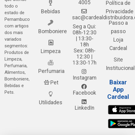
4005
Política de
todo o
Bebidas
Privacidade
estado de
sac@cardealdistribuidora
Pernambuco
Passo a
com artigos
Seg a Qui:
Bomboniere
passo
08h-12:30
dos mais
| 13:30-
variados
Loja
18h
segmentos:
Cardeal
Sex: 08h-
Limpeza
Produtos de
12:30 |
Limpeza,
Site
13:30-17h
Perfumaria,
Institucional
Perfumaria
Alimentos,
Instagram
Bomboniere,
Baixar
Pet
Bebidas e
App
Pets.
Facebook
Cardeal
Utilidades
LinkedIn