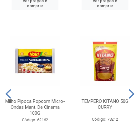
ver preços e
ver preços e
comprar
comprar
Milho Pipoca Popcorn Micro-
TEMPERO KITANO 50G
Ondas Mant. De Cinema
CURRY
100G
Código: 78212
Código: 62162