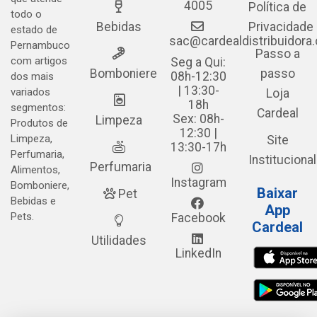
4005
Política de
todo o
Bebidas
Privacidade
estado de
sac@cardealdistribuidora
Pernambuco
Passo a
com artigos
Seg a Qui:
Bomboniere
passo
08h-12:30
dos mais
| 13:30-
variados
Loja
18h
segmentos:
Cardeal
Sex: 08h-
Limpeza
Produtos de
12:30 |
Limpeza,
Site
13:30-17h
Perfumaria,
Institucional
Perfumaria
Alimentos,
Instagram
Bomboniere,
Baixar
Pet
Bebidas e
App
Pets.
Facebook
Cardeal
Utilidades
LinkedIn