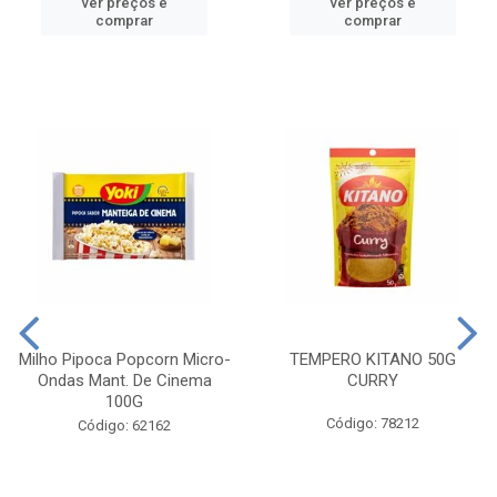
ver preços e
ver preços e
comprar
comprar
Milho Pipoca Popcorn Micro-
TEMPERO KITANO 50G
Ondas Mant. De Cinema
CURRY
100G
Código: 78212
Código: 62162