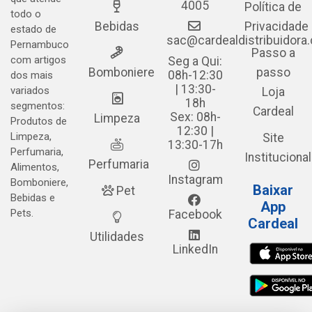
4005
Política de
todo o
Bebidas
Privacidade
estado de
sac@cardealdistribuidora
Pernambuco
Passo a
com artigos
Seg a Qui:
Bomboniere
passo
08h-12:30
dos mais
| 13:30-
variados
Loja
18h
segmentos:
Cardeal
Sex: 08h-
Limpeza
Produtos de
12:30 |
Limpeza,
Site
13:30-17h
Perfumaria,
Institucional
Perfumaria
Alimentos,
Instagram
Bomboniere,
Baixar
Pet
Bebidas e
App
Pets.
Facebook
Cardeal
Utilidades
LinkedIn