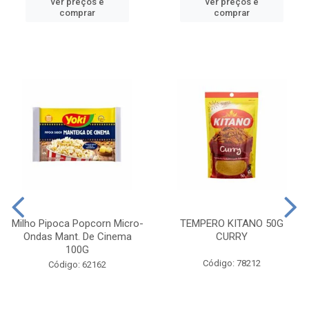
ver preços e
ver preços e
comprar
comprar
Milho Pipoca Popcorn Micro-
TEMPERO KITANO 50G
Ondas Mant. De Cinema
CURRY
100G
Código: 78212
Código: 62162