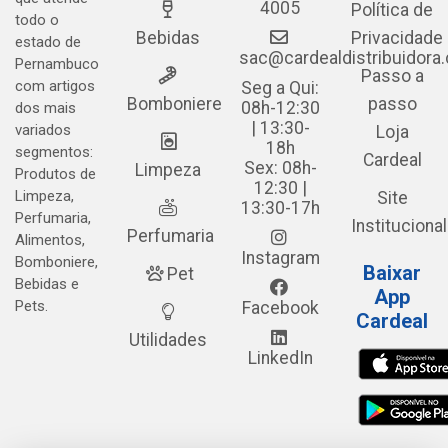
4005
Política de
todo o
Bebidas
Privacidade
estado de
sac@cardealdistribuidora
Pernambuco
Passo a
com artigos
Seg a Qui:
Bomboniere
passo
08h-12:30
dos mais
| 13:30-
variados
Loja
18h
segmentos:
Cardeal
Sex: 08h-
Limpeza
Produtos de
12:30 |
Limpeza,
Site
13:30-17h
Perfumaria,
Institucional
Perfumaria
Alimentos,
Instagram
Bomboniere,
Baixar
Pet
Bebidas e
App
Pets.
Facebook
Cardeal
Utilidades
LinkedIn