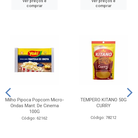
ver preços e
ver preços e
comprar
comprar
Milho Pipoca Popcorn Micro-
TEMPERO KITANO 50G
Ondas Mant. De Cinema
CURRY
100G
Código: 78212
Código: 62162