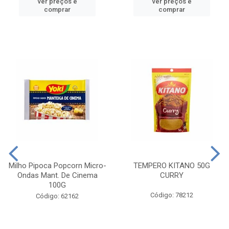
ver preços e
ver preços e
comprar
comprar
Milho Pipoca Popcorn Micro-
TEMPERO KITANO 50G
Ondas Mant. De Cinema
CURRY
100G
Código: 78212
Código: 62162