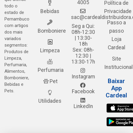
4005
Política de
todo o
Bebidas
Privacidade
estado de
sac@cardealdistribuidora
Pernambuco
Passo a
com artigos
Seg a Qui:
Bomboniere
passo
08h-12:30
dos mais
| 13:30-
variados
Loja
18h
segmentos:
Cardeal
Sex: 08h-
Limpeza
Produtos de
12:30 |
Limpeza,
Site
13:30-17h
Perfumaria,
Institucional
Perfumaria
Alimentos,
Instagram
Bomboniere,
Baixar
Pet
Bebidas e
App
Pets.
Facebook
Cardeal
Utilidades
LinkedIn