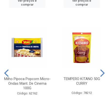
ver preços e
ver preços e
comprar
comprar
Milho Pipoca Popcorn Micro-
TEMPERO KITANO 50G
Ondas Mant. De Cinema
CURRY
100G
Código: 78212
Código: 62162