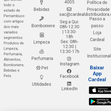
4005
Política de
todo o
Bebidas
Privacidade
estado de
sac@cardealdistribuidora
Pernambuco
Passo a
com artigos
Seg a Qui:
Bomboniere
passo
08h-12:30
dos mais
| 13:30-
variados
Loja
18h
segmentos:
Cardeal
Sex: 08h-
Limpeza
Produtos de
12:30 |
Limpeza,
Site
13:30-17h
Perfumaria,
Institucional
Perfumaria
Alimentos,
Instagram
Bomboniere,
Baixar
Pet
Bebidas e
App
Pets.
Facebook
Cardeal
Utilidades
LinkedIn