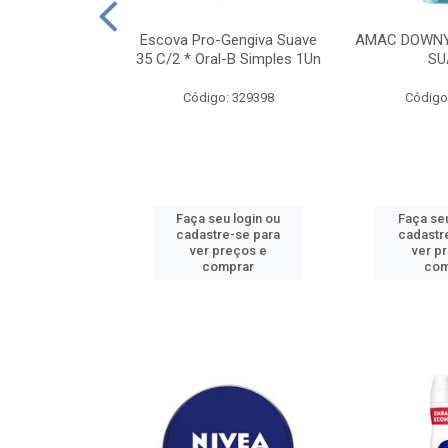
TES ALWAYS
Escova Pro-Gengiva Suave
AMAC DOWNY
AMANHO M, 8
35 C/2 * Oral-B Simples 1Un
SU
DADES
Código: 329398
Código
: 188689
u login ou
Faça seu login ou
Faça seu
e-se para
cadastre-se para
cadastr
reços e
ver preços e
ver p
mprar
comprar
com