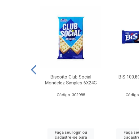
e Royal Simples
Biscoito Club Social
BIS 100.8
00G
Mondelez Simples 6X24G
: 190217
Código: 302988
Código
u login ou
Faça seu login ou
Faça seu
e-se para
cadastre-se para
cadastr