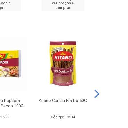
eços e
ver preços e
ver pr
prar
comprar
comp
ca Popcorn
Kitano Canela Em Po 50G
FAROFA DE
 Bacon 100G
BACON YO
: 62189
Código: 10634
Código: