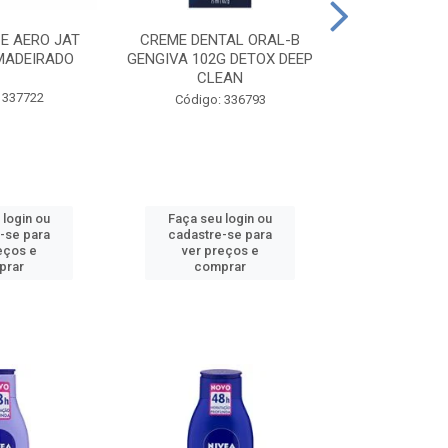
CE AERO JAT
CREME DENTAL ORAL-B
CREME DENT
MADEIRADO
GENGIVA 102G DETOX DEEP
KIDS M
CLEAN
 337722
Código:
Código: 336793
 login ou
Faça seu login ou
Faça seu 
-se para
cadastre-se para
cadastre
eços e
ver preços e
ver pr
prar
comprar
comp