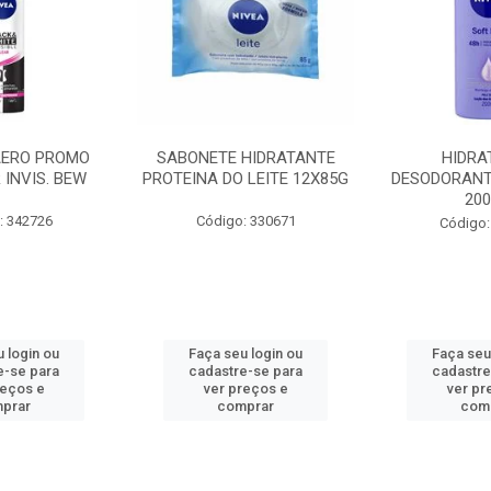
AERO PROMO
SABONETE HIDRATANTE
HIDRA
 INVIS. BEW
PROTEINA DO LEITE 12X85G
DESODORANT
20
: 342726
Código: 330671
Código:
 login ou
Faça seu login ou
Faça seu
e-se para
cadastre-se para
cadastre
reços e
ver preços e
ver pr
prar
comprar
com