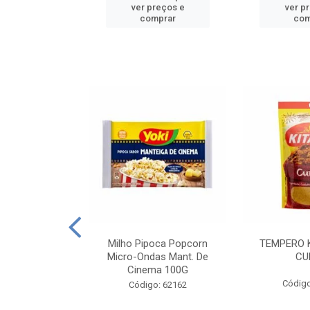
reços e
ver preços e
ver p
mprar
comprar
com
E MANDIOCA
Milho Pipoca Popcorn
TEMPERO 
 TRADICIONAL
Micro-Ondas Mant. De
CU
I 200G
Cinema 100G
Código
: 428198
Código: 62162