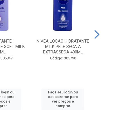
TANTE
NIVEA LOCAO HIDRATANTE
NIVEA LOCAO
E SOFT MILK
MILK PELE SECA A
MILK PEL
0ML
EXTRASSECA 400ML
EXTRASSE
 305847
Código: 305790
Código:
 login ou
Faça seu login ou
Faça seu 
-se para
cadastre-se para
cadastre
eços e
ver preços e
ver pr
prar
comprar
comp