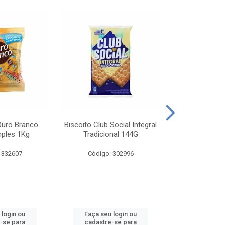
Ouro Branco
Biscoito Club Social Integral
BISCOITO OR
mples 1Kg
Tradicional 144G
MONDELEZ S
 332607
Código: 302996
Código:
 login ou
Faça seu login ou
Faça seu 
-se para
cadastre-se para
cadastre