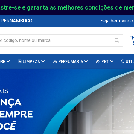
stre-se e garanta as melhores condições de me
E PERNAMBUCO
Seja bem-vindo
ERE
LIMPEZA
PERFUMARIA
PET
UTI