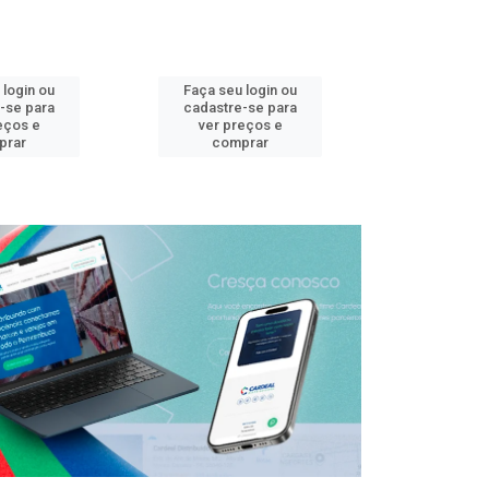
 login ou
Faça seu login ou
Faça seu 
-se para
cadastre-se para
cadastre
eços e
ver preços e
ver pr
prar
comprar
comp