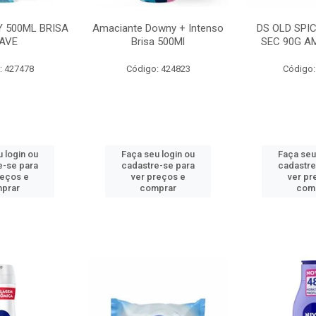
 500ML BRISA
Amaciante Downy + Intenso
DS OLD SPI
AVE
Brisa 500Ml
SEC 90G A
: 427478
Código: 424823
Código:
 login ou
Faça seu login ou
Faça seu
e-se para
cadastre-se para
cadastre
reços e
ver preços e
ver pr
prar
comprar
com