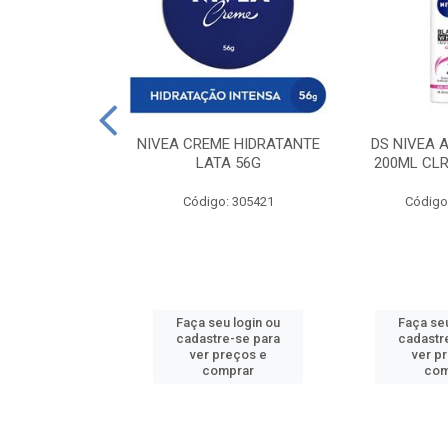
 DESODORANTE
NIVEA CREME HIDRATANTE
DS NIVEA 
H ACTIVE 90ML
LATA 56G
200ML CLR
: 427831
Código: 305421
Código
u login ou
Faça seu login ou
Faça seu
e-se para
cadastre-se para
cadastr
reços e
ver preços e
ver p
mprar
comprar
com