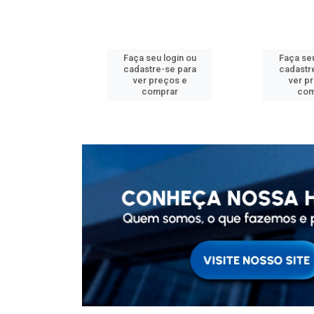
u login ou
Faça seu login ou
Faça seu
e-se para
cadastre-se para
cadastr
reços e
ver preços e
ver p
mprar
comprar
com