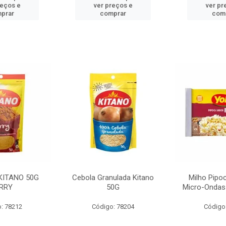
reços e
ver preços e
ver pr
prar
comprar
com
KITANO 50G
Cebola Granulada Kitano
Milho Pipo
RRY
50G
Micro-Ondas
: 78212
Código: 78204
Código