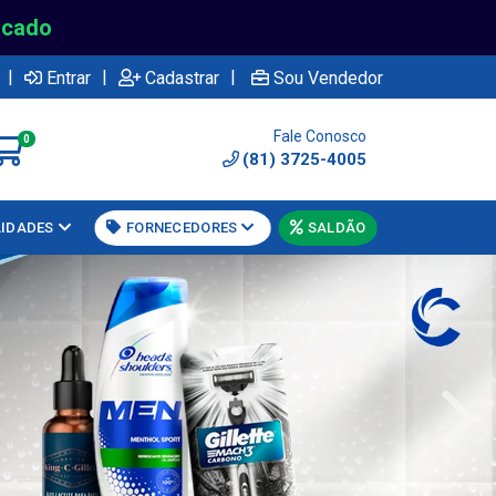
rcado
|
|
|
Entrar
Cadastrar
Sou Vendedor
Fale Conosco
0
(81) 3725-4005
LIDADES
FORNECEDORES
SALDÃO