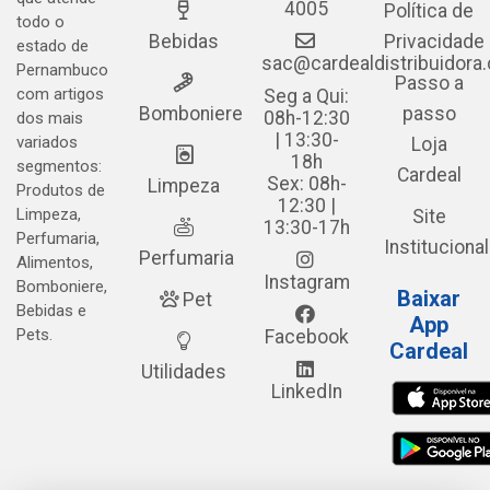
4005
Política de
todo o
Bebidas
Privacidade
estado de
sac@cardealdistribuidora
Pernambuco
Passo a
com artigos
Seg a Qui:
Bomboniere
passo
08h-12:30
dos mais
| 13:30-
variados
Loja
18h
segmentos:
Cardeal
Sex: 08h-
Limpeza
Produtos de
12:30 |
Limpeza,
Site
13:30-17h
Perfumaria,
Institucional
Perfumaria
Alimentos,
Instagram
Bomboniere,
Baixar
Pet
Bebidas e
App
Pets.
Facebook
Cardeal
Utilidades
LinkedIn