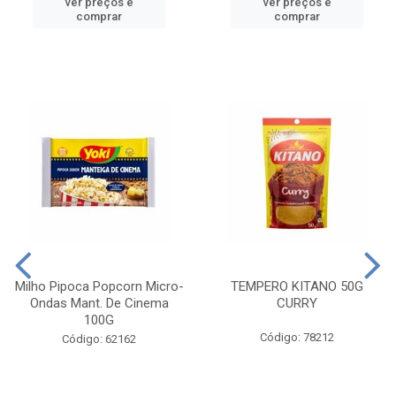
ver preços e
ver preços e
comprar
comprar
Milho Pipoca Popcorn Micro-
TEMPERO KITANO 50G
Ondas Mant. De Cinema
CURRY
100G
Código: 78212
Código: 62162