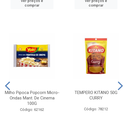
ver preços e
ver preços e
comprar
comprar
Milho Pipoca Popcorn Micro-
TEMPERO KITANO 50G
Ondas Mant. De Cinema
CURRY
100G
Código: 78212
Código: 62162