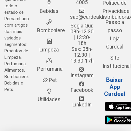
4005
Política de
todo o
Bebidas
Privacidade
estado de
sac@cardealdistribuidora
Pernambuco
Passo a
com artigos
Seg a Qui:
Bomboniere
passo
08h-12:30
dos mais
| 13:30-
variados
Loja
18h
segmentos:
Cardeal
Sex: 08h-
Limpeza
Produtos de
12:30 |
Limpeza,
Site
13:30-17h
Perfumaria,
Institucional
Perfumaria
Alimentos,
Instagram
Bomboniere,
Baixar
Pet
Bebidas e
App
Pets.
Facebook
Cardeal
Utilidades
LinkedIn