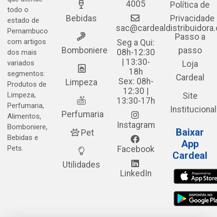
4005
Política de
todo o
Bebidas
Privacidade
estado de
sac@cardealdistribuidora
Pernambuco
Passo a
com artigos
Seg a Qui:
Bomboniere
passo
08h-12:30
dos mais
| 13:30-
variados
Loja
18h
segmentos:
Cardeal
Sex: 08h-
Limpeza
Produtos de
12:30 |
Limpeza,
Site
13:30-17h
Perfumaria,
Institucional
Perfumaria
Alimentos,
Instagram
Bomboniere,
Baixar
Pet
Bebidas e
App
Pets.
Facebook
Cardeal
Utilidades
LinkedIn