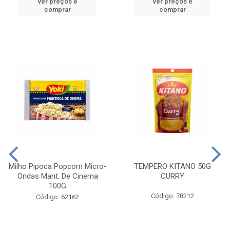
ver preços e
ver preços e
comprar
comprar
Milho Pipoca Popcorn Micro-
TEMPERO KITANO 50G
Ondas Mant. De Cinema
CURRY
100G
Código: 78212
Código: 62162