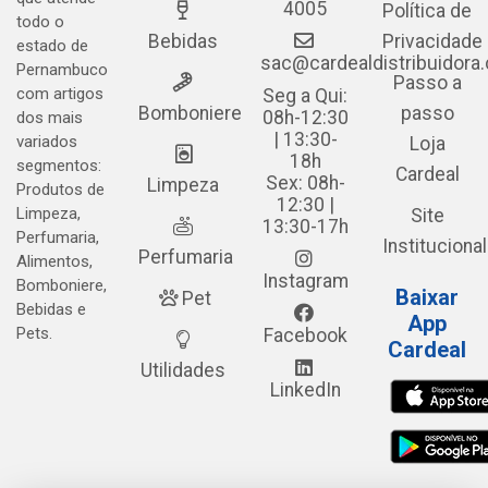
4005
Política de
todo o
Bebidas
Privacidade
estado de
sac@cardealdistribuidora
Pernambuco
Passo a
com artigos
Seg a Qui:
Bomboniere
passo
08h-12:30
dos mais
| 13:30-
variados
Loja
18h
segmentos:
Cardeal
Sex: 08h-
Limpeza
Produtos de
12:30 |
Limpeza,
Site
13:30-17h
Perfumaria,
Institucional
Perfumaria
Alimentos,
Instagram
Bomboniere,
Baixar
Pet
Bebidas e
App
Pets.
Facebook
Cardeal
Utilidades
LinkedIn