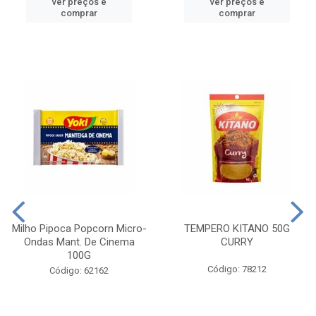
ver preços e
ver preços e
comprar
comprar
Milho Pipoca Popcorn Micro-
TEMPERO KITANO 50G
Ondas Mant. De Cinema
CURRY
100G
Código: 78212
Código: 62162