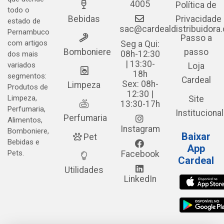
4005
Política de
todo o
Bebidas
Privacidade
estado de
sac@cardealdistribuidora
Pernambuco
Passo a
com artigos
Seg a Qui:
Bomboniere
passo
08h-12:30
dos mais
| 13:30-
variados
Loja
18h
segmentos:
Cardeal
Sex: 08h-
Limpeza
Produtos de
12:30 |
Limpeza,
Site
13:30-17h
Perfumaria,
Institucional
Perfumaria
Alimentos,
Instagram
Bomboniere,
Baixar
Pet
Bebidas e
App
Pets.
Facebook
Cardeal
Utilidades
LinkedIn