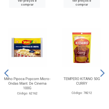
ver preços e
ver preços e
comprar
comprar
Milho Pipoca Popcorn Micro-
TEMPERO KITANO 50G
Ondas Mant. De Cinema
CURRY
100G
Código: 78212
Código: 62162