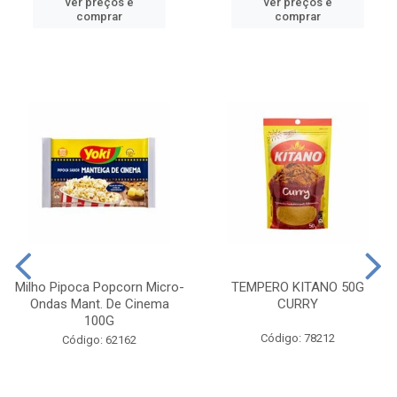
ver preços e
ver preços e
comprar
comprar
Milho Pipoca Popcorn Micro-
TEMPERO KITANO 50G
Ondas Mant. De Cinema
CURRY
100G
Código: 78212
Código: 62162