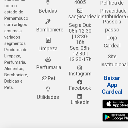
4005
Política de
todo o
Bebidas
Privacidade
estado de
sac@cardealdistribuidora
Pernambuco
Passo a
com artigos
Seg a Qui:
Bomboniere
passo
08h-12:30
dos mais
| 13:30-
variados
Loja
18h
segmentos:
Cardeal
Sex: 08h-
Limpeza
Produtos de
12:30 |
Limpeza,
Site
13:30-17h
Perfumaria,
Institucional
Perfumaria
Alimentos,
Instagram
Bomboniere,
Baixar
Pet
Bebidas e
App
Pets.
Facebook
Cardeal
Utilidades
LinkedIn