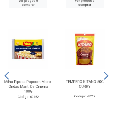
ver preços e
ver preços e
comprar
comprar
Milho Pipoca Popcorn Micro-
TEMPERO KITANO 50G
Ondas Mant. De Cinema
CURRY
100G
Código: 78212
Código: 62162