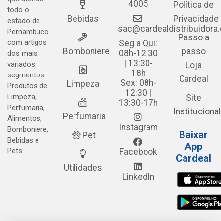
4005
Política de
todo o
Bebidas
Privacidade
estado de
sac@cardealdistribuidora
Pernambuco
Passo a
com artigos
Seg a Qui:
Bomboniere
passo
08h-12:30
dos mais
| 13:30-
variados
Loja
18h
segmentos:
Cardeal
Sex: 08h-
Limpeza
Produtos de
12:30 |
Limpeza,
Site
13:30-17h
Perfumaria,
Institucional
Perfumaria
Alimentos,
Instagram
Bomboniere,
Baixar
Pet
Bebidas e
App
Pets.
Facebook
Cardeal
Utilidades
LinkedIn