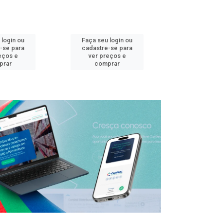
 login ou
Faça seu login ou
Faça seu 
-se para
cadastre-se para
cadastre
eços e
ver preços e
ver pr
prar
comprar
comp