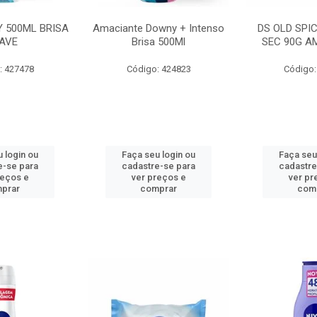
 500ML BRISA
Amaciante Downy + Intenso
DS OLD SPI
AVE
Brisa 500Ml
SEC 90G A
: 427478
Código: 424823
Código:
 login ou
Faça seu login ou
Faça seu
e-se para
cadastre-se para
cadastre
reços e
ver preços e
ver pr
prar
comprar
com