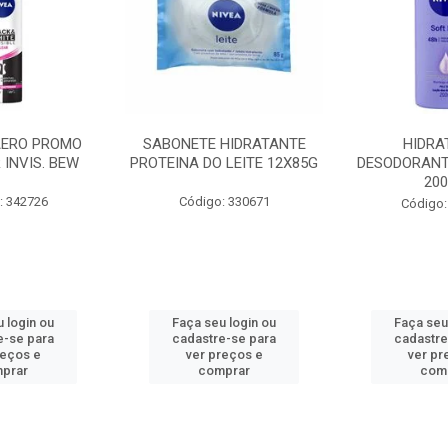
AERO PROMO
SABONETE HIDRATANTE
HIDRA
 INVIS. BEW
PROTEINA DO LEITE 12X85G
DESODORANT
20
: 342726
Código: 330671
Código:
 login ou
Faça seu login ou
Faça seu
e-se para
cadastre-se para
cadastre
reços e
ver preços e
ver pr
prar
comprar
com