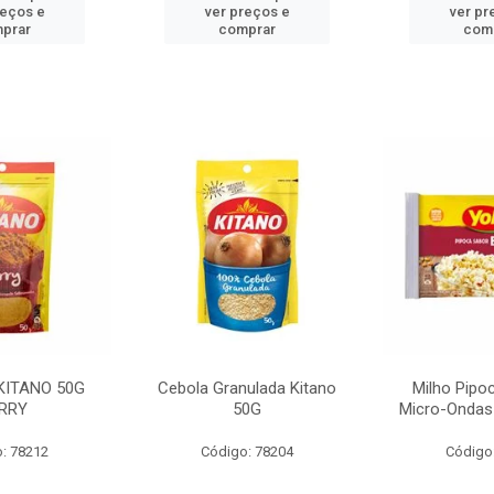
reços e
ver preços e
ver pr
prar
comprar
com
KITANO 50G
Cebola Granulada Kitano
Milho Pipo
RRY
50G
Micro-Ondas
: 78212
Código: 78204
Código