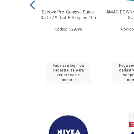
TES ALWAYS
Escova Pro-Gengiva Suave
AMAC DOWNY
AMANHO M, 8
35 C/2 * Oral-B Simples 1Un
SU
DADES
Código: 329398
Código
: 188689
u login ou
Faça seu login ou
Faça seu
e-se para
cadastre-se para
cadastr
reços e
ver preços e
ver p
mprar
comprar
com