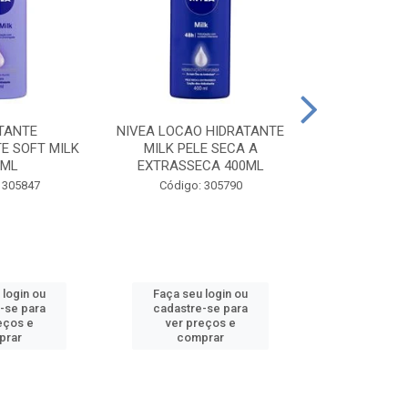
TANTE
NIVEA LOCAO HIDRATANTE
NIVEA LOCAO
E SOFT MILK
MILK PELE SECA A
MILK PEL
0ML
EXTRASSECA 400ML
EXTRASSE
 305847
Código: 305790
Código:
 login ou
Faça seu login ou
Faça seu 
-se para
cadastre-se para
cadastre
eços e
ver preços e
ver pr
prar
comprar
comp