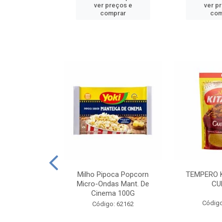
reços e
ver preços e
ver p
mprar
comprar
com
E MANDIOCA
Milho Pipoca Popcorn
TEMPERO 
 TRADICIONAL
Micro-Ondas Mant. De
CU
I 200G
Cinema 100G
Código
: 428198
Código: 62162