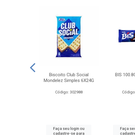
e Royal Simples
Biscoito Club Social
BIS 100.8
00G
Mondelez Simples 6X24G
: 190217
Código: 302988
Código
u login ou
Faça seu login ou
Faça seu
e-se para
cadastre-se para
cadastr