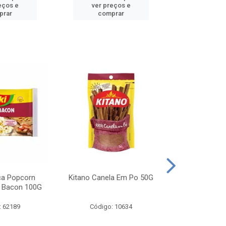
eços e
ver preços e
ver pr
prar
comprar
comp
ca Popcorn
Kitano Canela Em Po 50G
FAROFA DE
 Bacon 100G
BACON YO
: 62189
Código: 10634
Código: