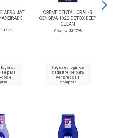
CE AERO JAT
CREME DENTAL ORAL-B
CREME DENT
MADEIRADO
GENGIVA 102G DETOX DEEP
KIDS M
CLEAN
 337722
Código:
Código: 336793
 login ou
Faça seu login ou
Faça seu 
-se para
cadastre-se para
cadastre
eços e
ver preços e
ver pr
prar
comprar
comp