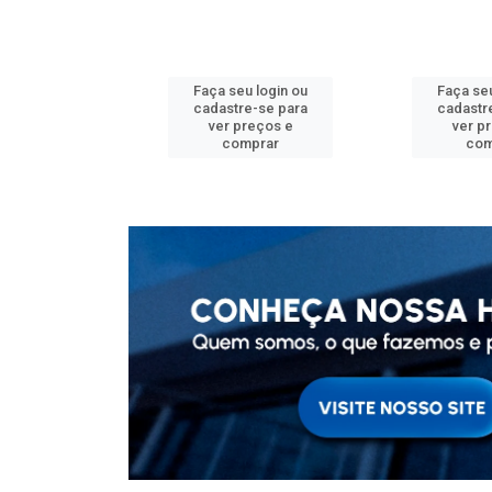
u login ou
Faça seu login ou
Faça seu
e-se para
cadastre-se para
cadastr
reços e
ver preços e
ver p
mprar
comprar
com