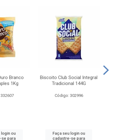
Ouro Branco
Biscoito Club Social Integral
BISCOITO OR
mples 1Kg
Tradicional 144G
MONDELEZ S
 332607
Código: 302996
Código:
 login ou
Faça seu login ou
Faça seu 
-se para
cadastre-se para
cadastre