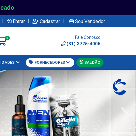
rcado
|
|
|
Entrar
Cadastrar
Sou Vendedor
Fale Conosco
0
(81) 3725-4005
LIDADES
FORNECEDORES
SALDÃO