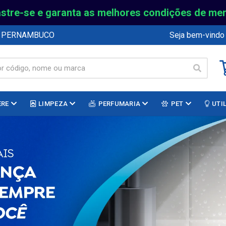
stre-se e garanta as melhores condições de me
E PERNAMBUCO
Seja bem-vindo
ERE
LIMPEZA
PERFUMARIA
PET
UTI