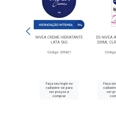
 DESODORANTE
NIVEA CREME HIDRATANTE
DS NIVEA 
H ACTIVE 90ML
LATA 56G
200ML CLR
: 427831
Código: 305421
Código
u login ou
Faça seu login ou
Faça seu
e-se para
cadastre-se para
cadastr
reços e
ver preços e
ver p
mprar
comprar
com